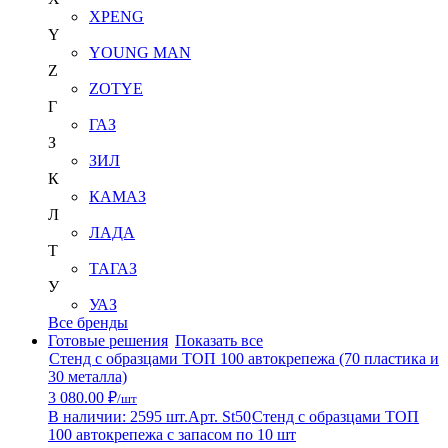
XPENG
Y
YOUNG MAN
Z
ZOTYE
Г
ГАЗ
З
ЗИЛ
К
КАМАЗ
Л
ЛАДА
Т
ТАГАЗ
У
УАЗ
Все бренды
Готовые решения
Показать все
Стенд с образцами ТОП 100 автокрепежа (70 пластика и
30 металла)
3 080.00 ₽
/шт
В наличии: 2595 шт.
Арт. St50
Стенд с образцами ТОП
100 автокрепежа с запасом по 10 шт