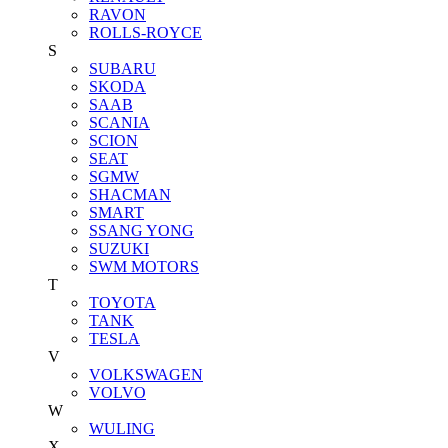
RAVON
ROLLS-ROYCE
S
SUBARU
SKODA
SAAB
SCANIA
SCION
SEAT
SGMW
SHACMAN
SMART
SSANG YONG
SUZUKI
SWM MOTORS
T
TOYOTA
TANK
TESLA
V
VOLKSWAGEN
VOLVO
W
WULING
X