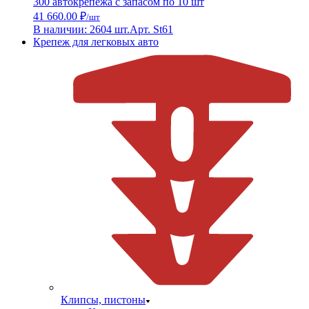
300 автокрепежа с запасом по 10 шт
41 660.00 ₽
/шт
В наличии: 2604 шт.
Арт. St61
Крепеж для легковых авто
Клипсы, пистоны