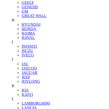
GEELY
GENESIS
GM
GREAT WALL
H
HYUNDAI
HONDA
HAIMA
HAVAL
I
INFINITI
ISUZU
IVECO
J
JAC
JAECOO
JAGUAR
JEEP
JOYLONG
K
KIA
KAIYI
L
LAMBORGHINI
LANCIA