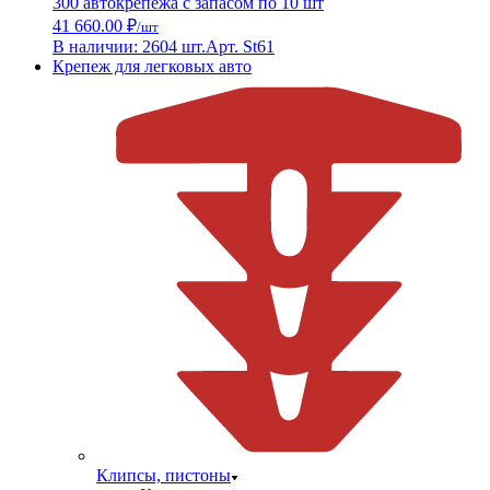
300 автокрепежа с запасом по 10 шт
41 660.00 ₽
/шт
В наличии: 2604 шт.
Арт. St61
Крепеж для легковых авто
Клипсы, пистоны