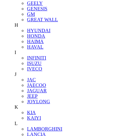
GEELY
GENESIS
GM
GREAT WALL
H
HYUNDAI
HONDA
HAIMA
HAVAL
I
INFINITI
ISUZU
IVECO
J
JAC
JAECOO
JAGUAR
JEEP
JOYLONG
K
KIA
KAIYI
L
LAMBORGHINI
LANCIA