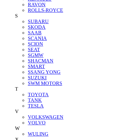
RAVON
ROLLS-ROYCE
S
SUBARU
SKODA
SAAB
SCANIA
SCION
SEAT
SGMW
SHACMAN
SMART
SSANG YONG
SUZUKI
SWM MOTORS
T
TOYOTA
TANK
TESLA
V
VOLKSWAGEN
VOLVO
W
WULING
X