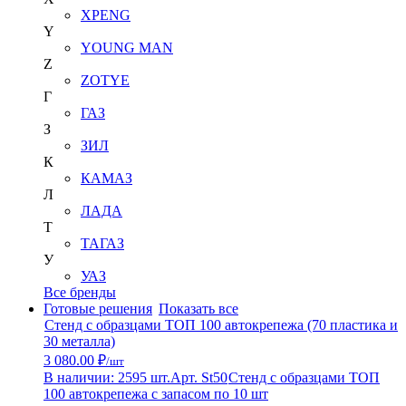
XPENG
Y
YOUNG MAN
Z
ZOTYE
Г
ГАЗ
З
ЗИЛ
К
КАМАЗ
Л
ЛАДА
Т
ТАГАЗ
У
УАЗ
Все бренды
Готовые решения
Показать все
Стенд с образцами ТОП 100 автокрепежа (70 пластика и
30 металла)
3 080.00 ₽
/шт
В наличии: 2595 шт.
Арт. St50
Стенд с образцами ТОП
100 автокрепежа с запасом по 10 шт