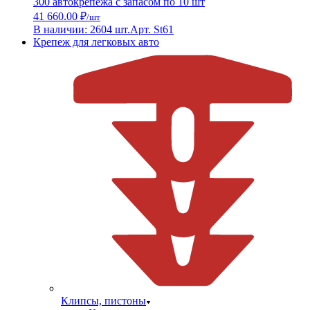
300 автокрепежа с запасом по 10 шт
41 660.00 ₽
/шт
В наличии: 2604 шт.
Арт. St61
Крепеж для легковых авто
Клипсы, пистоны