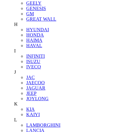
GEELY
GENESIS
GM
GREAT WALL
H
HYUNDAI
HONDA
HAIMA
HAVAL
I
INFINITI
ISUZU
IVECO
J
JAC
JAECOO
JAGUAR
JEEP
JOYLONG
K
KIA
KAIYI
L
LAMBORGHINI
LANCIA