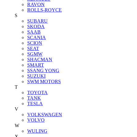
RAVON
ROLLS-ROYCE
S
SUBARU
SKODA
SAAB
SCANIA
SCION
SEAT
SGMW
SHACMAN
SMART
SSANG YONG
SUZUKI
SWM MOTORS
T
TOYOTA
TANK
TESLA
V
VOLKSWAGEN
VOLVO
W
WULING
X