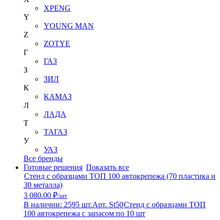
XPENG
Y
YOUNG MAN
Z
ZOTYE
Г
ГАЗ
З
ЗИЛ
К
КАМАЗ
Л
ЛАДА
Т
ТАГАЗ
У
УАЗ
Все бренды
Готовые решения
Показать все
Стенд с образцами ТОП 100 автокрепежа (70 пластика и
30 металла)
3 080.00 ₽
/шт
В наличии: 2595 шт.
Арт. St50
Стенд с образцами ТОП
100 автокрепежа с запасом по 10 шт