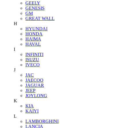
GEELY
GENESIS
GM
GREAT WALL
H
HYUNDAI
HONDA
HAIMA
HAVAL
I
INFINITI
ISUZU
IVECO
J
JAC
JAECOO
JAGUAR
JEEP
JOYLONG
K
KIA
KAIYI
L
LAMBORGHINI
LANCIA