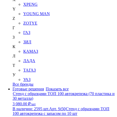
XPENG
Y
YOUNG MAN
Z
ZOTYE
Г
ГАЗ
З
ЗИЛ
К
КАМАЗ
Л
ЛАДА
Т
ТАГАЗ
У
УАЗ
Все бренды
Готовые решения
Показать все
Стенд с образцами ТОП 100 автокрепежа (70 пластика и
30 металла)
3 080.00 ₽
/шт
В наличии: 2595 шт.
Арт. St50
Стенд с образцами ТОП
100 автокрепежа с запасом по 10 шт