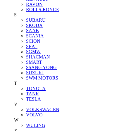
RAVON
ROLLS-ROYCE
S
SUBARU
SKODA
SAAB
SCANIA
SCION
SEAT
SGMW
SHACMAN
SMART
SSANG YONG
SUZUKI
SWM MOTORS
T
TOYOTA
TANK
TESLA
V
VOLKSWAGEN
VOLVO
W
WULING
X