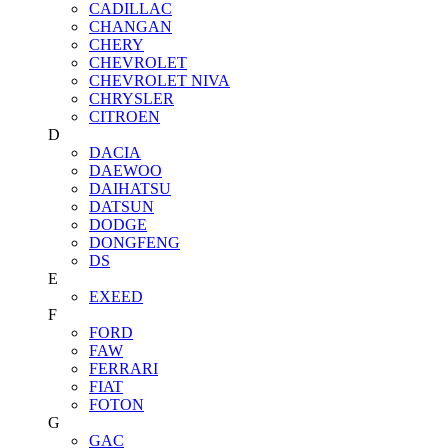
CADILLAC
CHANGAN
CHERY
CHEVROLET
CHEVROLET NIVA
CHRYSLER
CITROEN
D
DACIA
DAEWOO
DAIHATSU
DATSUN
DODGE
DONGFENG
DS
E
EXEED
F
FORD
FAW
FERRARI
FIAT
FOTON
G
GAC