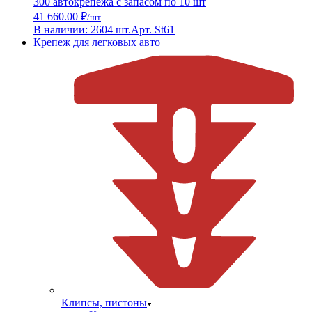
300 автокрепежа с запасом по 10 шт
41 660.00 ₽
/шт
В наличии: 2604 шт.
Арт. St61
Крепеж для легковых авто
Клипсы, пистоны