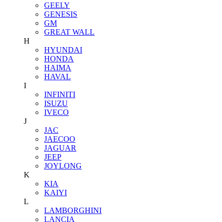
GEELY
GENESIS
GM
GREAT WALL
H
HYUNDAI
HONDA
HAIMA
HAVAL
I
INFINITI
ISUZU
IVECO
J
JAC
JAECOO
JAGUAR
JEEP
JOYLONG
K
KIA
KAIYI
L
LAMBORGHINI
LANCIA