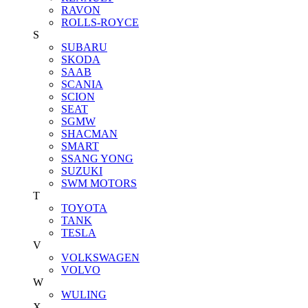
RAVON
ROLLS-ROYCE
S
SUBARU
SKODA
SAAB
SCANIA
SCION
SEAT
SGMW
SHACMAN
SMART
SSANG YONG
SUZUKI
SWM MOTORS
T
TOYOTA
TANK
TESLA
V
VOLKSWAGEN
VOLVO
W
WULING
X