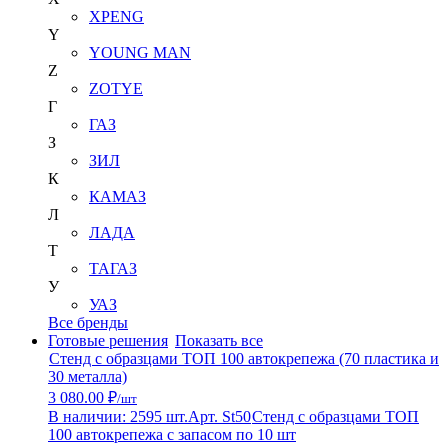
XPENG
Y
YOUNG MAN
Z
ZOTYE
Г
ГАЗ
З
ЗИЛ
К
КАМАЗ
Л
ЛАДА
Т
ТАГАЗ
У
УАЗ
Все бренды
Готовые решения
Показать все
Стенд с образцами ТОП 100 автокрепежа (70 пластика и
30 металла)
3 080.00 ₽
/шт
В наличии: 2595 шт.
Арт. St50
Стенд с образцами ТОП
100 автокрепежа с запасом по 10 шт