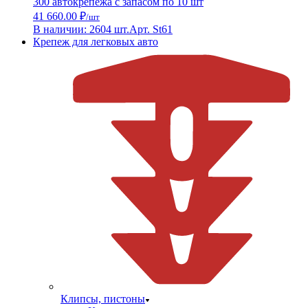
300 автокрепежа с запасом по 10 шт
41 660.00 ₽
/шт
В наличии: 2604 шт.
Арт. St61
Крепеж для легковых авто
Клипсы, пистоны