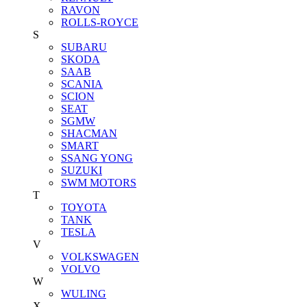
RAVON
ROLLS-ROYCE
S
SUBARU
SKODA
SAAB
SCANIA
SCION
SEAT
SGMW
SHACMAN
SMART
SSANG YONG
SUZUKI
SWM MOTORS
T
TOYOTA
TANK
TESLA
V
VOLKSWAGEN
VOLVO
W
WULING
X