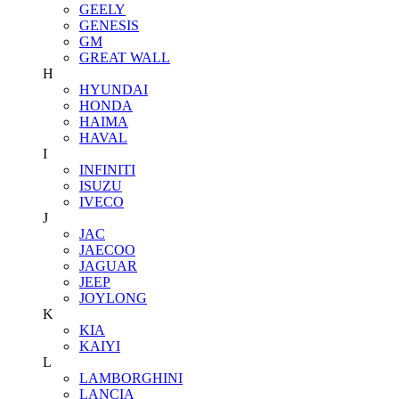
GEELY
GENESIS
GM
GREAT WALL
H
HYUNDAI
HONDA
HAIMA
HAVAL
I
INFINITI
ISUZU
IVECO
J
JAC
JAECOO
JAGUAR
JEEP
JOYLONG
K
KIA
KAIYI
L
LAMBORGHINI
LANCIA