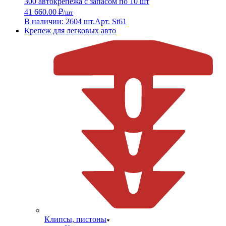
300 автокрепежа с запасом по 10 шт
41 660.00 ₽
/шт
В наличии: 2604 шт.
Арт. St61
Крепеж для легковых авто
Клипсы, пистоны