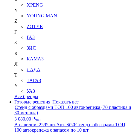
XPENG
Y
YOUNG MAN
Z
ZOTYE
Г
ГАЗ
З
ЗИЛ
К
КАМАЗ
Л
ЛАДА
Т
ТАГАЗ
У
УАЗ
Все бренды
Готовые решения
Показать все
Стенд с образцами ТОП 100 автокрепежа (70 пластика и
30 металла)
3 080.00 ₽
/шт
В наличии: 2595 шт.
Арт. St50
Стенд с образцами ТОП
100 автокрепежа с запасом по 10 шт