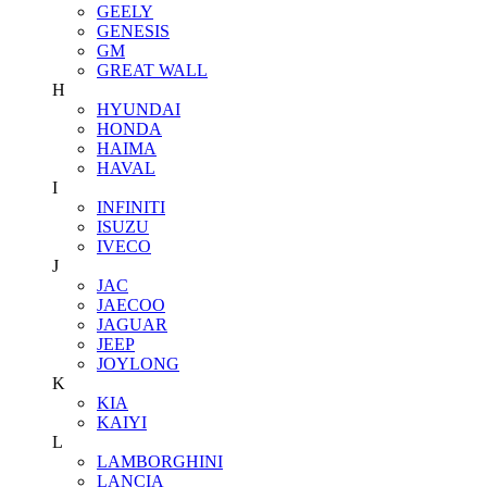
GEELY
GENESIS
GM
GREAT WALL
H
HYUNDAI
HONDA
HAIMA
HAVAL
I
INFINITI
ISUZU
IVECO
J
JAC
JAECOO
JAGUAR
JEEP
JOYLONG
K
KIA
KAIYI
L
LAMBORGHINI
LANCIA