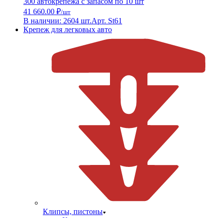
300 автокрепежа с запасом по 10 шт
41 660.00 ₽
/шт
В наличии: 2604 шт.
Арт. St61
Крепеж для легковых авто
Клипсы, пистоны