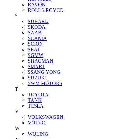
RAVON
ROLLS-ROYCE
S
SUBARU
SKODA
SAAB
SCANIA
SCION
SEAT
SGMW
SHACMAN
SMART
SSANG YONG
SUZUKI
SWM MOTORS
T
TOYOTA
TANK
TESLA
V
VOLKSWAGEN
VOLVO
W
WULING
X