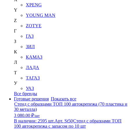
XPENG
Y
YOUNG MAN
Z
ZOTYE
Г
ГАЗ
З
ЗИЛ
К
КАМАЗ
Л
ЛАДА
Т
ТАГАЗ
У
УАЗ
Все бренды
Готовые решения
Показать все
Стенд с образцами ТОП 100 автокрепежа (70 пластика и
30 металла)
3 080.00 ₽
/шт
В наличии: 2595 шт.
Арт. St50
Стенд с образцами ТОП
100 автокрепежа с запасом по 10 шт