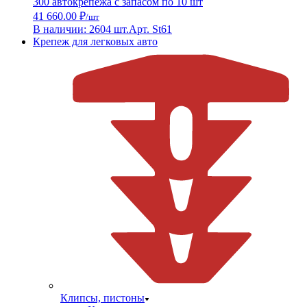
300 автокрепежа с запасом по 10 шт
41 660.00 ₽
/шт
В наличии: 2604 шт.
Арт. St61
Крепеж для легковых авто
Клипсы, пистоны