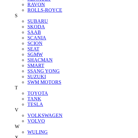
RAVON
ROLLS-ROYCE
S
SUBARU
SKODA
SAAB
SCANIA
SCION
SEAT
SGMW
SHACMAN
SMART
SSANG YONG
SUZUKI
SWM MOTORS
T
TOYOTA
TANK
TESLA
V
VOLKSWAGEN
VOLVO
W
WULING
X