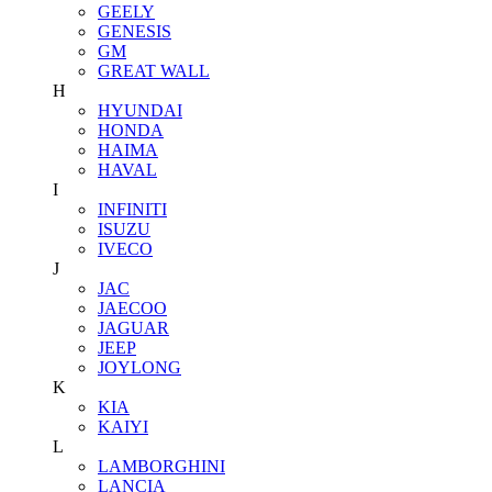
GEELY
GENESIS
GM
GREAT WALL
H
HYUNDAI
HONDA
HAIMA
HAVAL
I
INFINITI
ISUZU
IVECO
J
JAC
JAECOO
JAGUAR
JEEP
JOYLONG
K
KIA
KAIYI
L
LAMBORGHINI
LANCIA