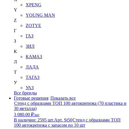
XPENG
Y
YOUNG MAN
Z
ZOTYE
Г
ГАЗ
З
ЗИЛ
К
КАМАЗ
Л
ЛАДА
Т
ТАГАЗ
У
УАЗ
Все бренды
Готовые решения
Показать все
Стенд с образцами ТОП 100 автокрепежа (70 пластика и
30 металла)
3 080.00 ₽
/шт
В наличии: 2595 шт.
Арт. St50
Стенд с образцами ТОП
100 автокрепежа с запасом по 10 шт