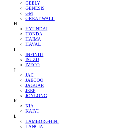
GEELY
GENESIS
GM
GREAT WALL
H
HYUNDAI
HONDA
HAIMA
HAVAL
I
INFINITI
ISUZU
IVECO
J
JAC
JAECOO
JAGUAR
JEEP
JOYLONG
K
KIA
KAIYI
L
LAMBORGHINI
LANCIA