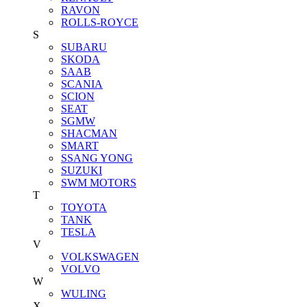
RAVON
ROLLS-ROYCE
S
SUBARU
SKODA
SAAB
SCANIA
SCION
SEAT
SGMW
SHACMAN
SMART
SSANG YONG
SUZUKI
SWM MOTORS
T
TOYOTA
TANK
TESLA
V
VOLKSWAGEN
VOLVO
W
WULING
X