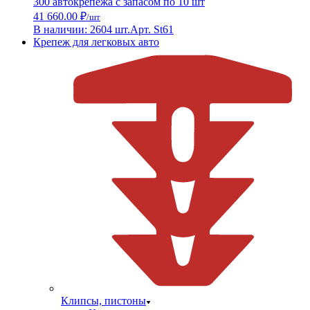
300 автокрепежа с запасом по 10 шт
41 660.00 ₽
/шт
В наличии: 2604 шт.
Арт. St61
Крепеж для легковых авто
Клипсы, пистоны