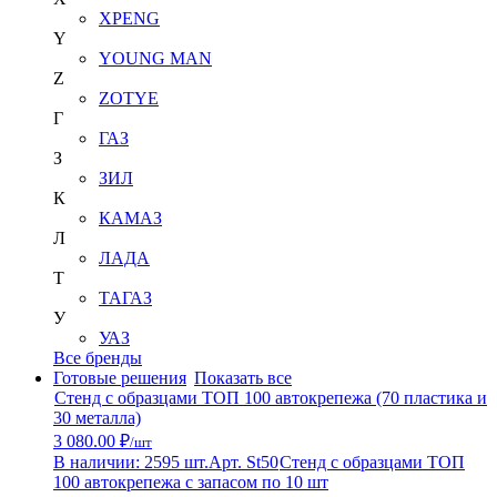
XPENG
Y
YOUNG MAN
Z
ZOTYE
Г
ГАЗ
З
ЗИЛ
К
КАМАЗ
Л
ЛАДА
Т
ТАГАЗ
У
УАЗ
Все бренды
Готовые решения
Показать все
Стенд с образцами ТОП 100 автокрепежа (70 пластика и
30 металла)
3 080.00 ₽
/шт
В наличии: 2595 шт.
Арт. St50
Стенд с образцами ТОП
100 автокрепежа с запасом по 10 шт