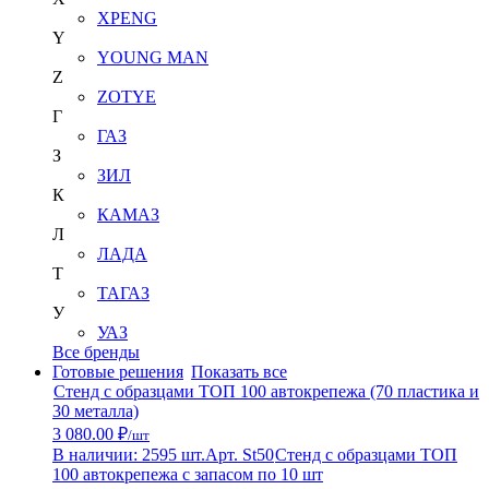
XPENG
Y
YOUNG MAN
Z
ZOTYE
Г
ГАЗ
З
ЗИЛ
К
КАМАЗ
Л
ЛАДА
Т
ТАГАЗ
У
УАЗ
Все бренды
Готовые решения
Показать все
Стенд с образцами ТОП 100 автокрепежа (70 пластика и
30 металла)
3 080.00 ₽
/шт
В наличии: 2595 шт.
Арт. St50
Стенд с образцами ТОП
100 автокрепежа с запасом по 10 шт