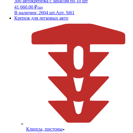
300 автокрепежа с запасом по 10 шт
41 660.00 ₽
/шт
В наличии: 2604 шт.
Арт. St61
Крепеж для легковых авто
Клипсы, пистоны