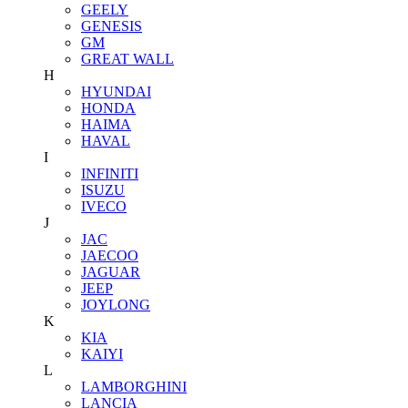
GEELY
GENESIS
GM
GREAT WALL
H
HYUNDAI
HONDA
HAIMA
HAVAL
I
INFINITI
ISUZU
IVECO
J
JAC
JAECOO
JAGUAR
JEEP
JOYLONG
K
KIA
KAIYI
L
LAMBORGHINI
LANCIA