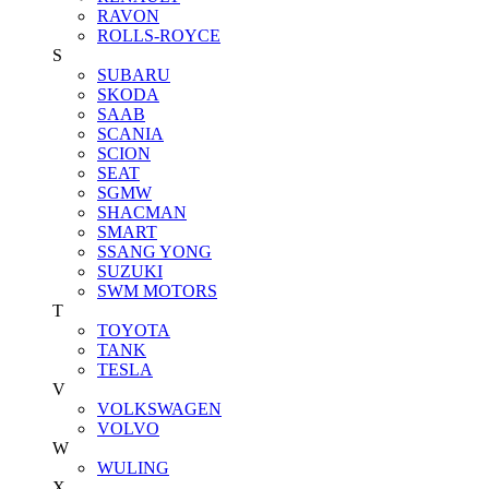
RAVON
ROLLS-ROYCE
S
SUBARU
SKODA
SAAB
SCANIA
SCION
SEAT
SGMW
SHACMAN
SMART
SSANG YONG
SUZUKI
SWM MOTORS
T
TOYOTA
TANK
TESLA
V
VOLKSWAGEN
VOLVO
W
WULING
X