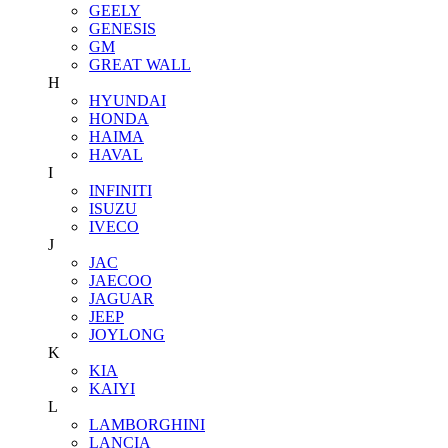
GEELY
GENESIS
GM
GREAT WALL
H
HYUNDAI
HONDA
HAIMA
HAVAL
I
INFINITI
ISUZU
IVECO
J
JAC
JAECOO
JAGUAR
JEEP
JOYLONG
K
KIA
KAIYI
L
LAMBORGHINI
LANCIA