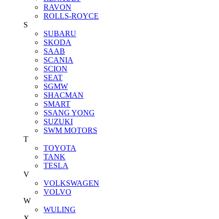
RAVON
ROLLS-ROYCE
S
SUBARU
SKODA
SAAB
SCANIA
SCION
SEAT
SGMW
SHACMAN
SMART
SSANG YONG
SUZUKI
SWM MOTORS
T
TOYOTA
TANK
TESLA
V
VOLKSWAGEN
VOLVO
W
WULING
X