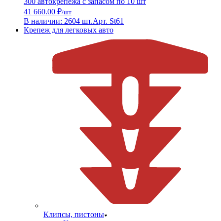
300 автокрепежа с запасом по 10 шт
41 660.00 ₽
/шт
В наличии: 2604 шт.
Арт. St61
Крепеж для легковых авто
Клипсы, пистоны