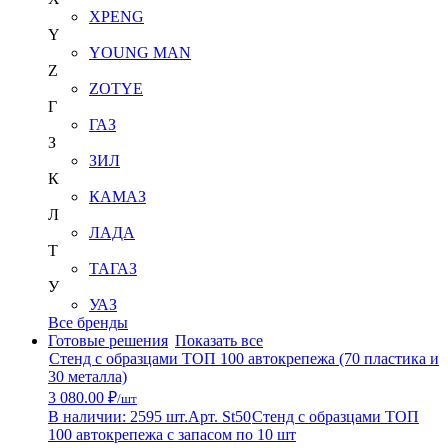
XPENG
Y
YOUNG MAN
Z
ZOTYE
Г
ГАЗ
З
ЗИЛ
К
КАМАЗ
Л
ЛАДА
Т
ТАГАЗ
У
УАЗ
Все бренды
Готовые решения
Показать все
Стенд с образцами ТОП 100 автокрепежа (70 пластика и
30 металла)
3 080.00 ₽
/шт
В наличии: 2595 шт.
Арт. St50
Стенд с образцами ТОП
100 автокрепежа с запасом по 10 шт