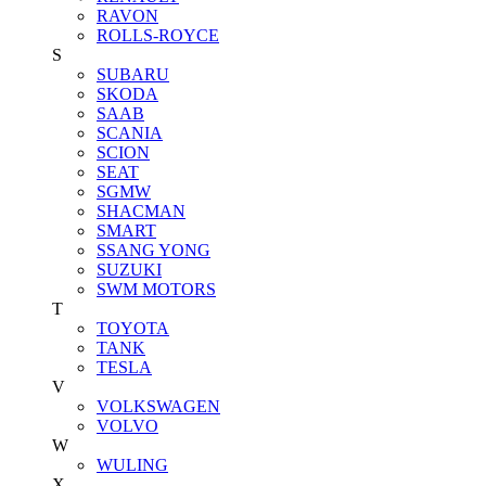
RAVON
ROLLS-ROYCE
S
SUBARU
SKODA
SAAB
SCANIA
SCION
SEAT
SGMW
SHACMAN
SMART
SSANG YONG
SUZUKI
SWM MOTORS
T
TOYOTA
TANK
TESLA
V
VOLKSWAGEN
VOLVO
W
WULING
X