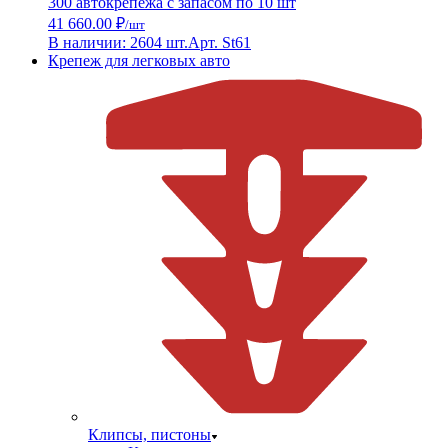
300 автокрепежа с запасом по 10 шт
41 660.00 ₽
/шт
В наличии: 2604 шт.
Арт. St61
Крепеж для легковых авто
Клипсы, пистоны