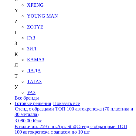
XPENG
Y
YOUNG MAN
Z
ZOTYE
Г
ГАЗ
З
ЗИЛ
К
КАМАЗ
Л
ЛАДА
Т
ТАГАЗ
У
УАЗ
Все бренды
Готовые решения
Показать все
Стенд с образцами ТОП 100 автокрепежа (70 пластика и
30 металла)
3 080.00 ₽
/шт
В наличии: 2595 шт.
Арт. St50
Стенд с образцами ТОП
100 автокрепежа с запасом по 10 шт