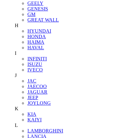
GEELY
GENESIS
GM
GREAT WALL
H
HYUNDAI
HONDA
HAIMA
HAVAL
I
INFINITI
ISUZU
IVECO
J
JAC
JAECOO
JAGUAR
JEEP
JOYLONG
K
KIA
KAIYI
L
LAMBORGHINI
LANCIA