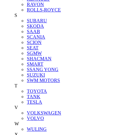
RAVON
ROLLS-ROYCE
S
SUBARU
SKODA
SAAB
SCANIA
SCION
SEAT
SGMW
SHACMAN
SMART
SSANG YONG
SUZUKI
SWM MOTORS
T
TOYOTA
TANK
TESLA
V
VOLKSWAGEN
VOLVO
W
WULING
X