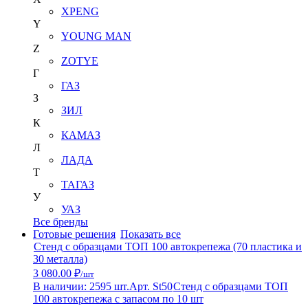
XPENG
Y
YOUNG MAN
Z
ZOTYE
Г
ГАЗ
З
ЗИЛ
К
КАМАЗ
Л
ЛАДА
Т
ТАГАЗ
У
УАЗ
Все бренды
Готовые решения
Показать все
Стенд с образцами ТОП 100 автокрепежа (70 пластика и
30 металла)
3 080.00 ₽
/шт
В наличии: 2595 шт.
Арт. St50
Стенд с образцами ТОП
100 автокрепежа с запасом по 10 шт