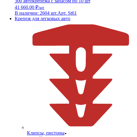
300 автокрепежа с запасом по 10 шт
41 660.00 ₽
/шт
В наличии: 2604 шт.
Арт. St61
Крепеж для легковых авто
Клипсы, пистоны