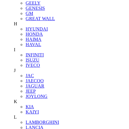
GEELY
GENESIS
GM
GREAT WALL
H
HYUNDAI
HONDA
HAIMA
HAVAL
I
INFINITI
ISUZU
IVECO
J
JAC
JAECOO
JAGUAR
JEEP
JOYLONG
K
KIA
KAIYI
L
LAMBORGHINI
LANCIA