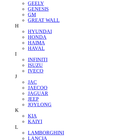
GEELY
GENESIS
GM
GREAT WALL
H
HYUNDAI
HONDA
HAIMA
HAVAL
I
INFINITI
ISUZU
IVECO
J
JAC
JAECOO
JAGUAR
JEEP
JOYLONG
K
KIA
KAIYI
L
LAMBORGHINI
LANCIA