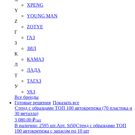
XPENG
Y
YOUNG MAN
Z
ZOTYE
Г
ГАЗ
З
ЗИЛ
К
КАМАЗ
Л
ЛАДА
Т
ТАГАЗ
У
УАЗ
Все бренды
Готовые решения
Показать все
Стенд с образцами ТОП 100 автокрепежа (70 пластика и
30 металла)
3 080.00 ₽
/шт
В наличии: 2595 шт.
Арт. St50
Стенд с образцами ТОП
100 автокрепежа с запасом по 10 шт