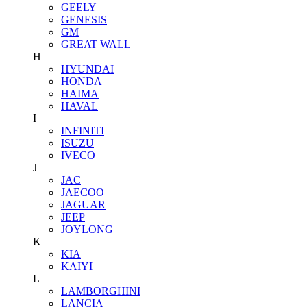
GEELY
GENESIS
GM
GREAT WALL
H
HYUNDAI
HONDA
HAIMA
HAVAL
I
INFINITI
ISUZU
IVECO
J
JAC
JAECOO
JAGUAR
JEEP
JOYLONG
K
KIA
KAIYI
L
LAMBORGHINI
LANCIA