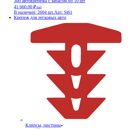
300 автокрепежа с запасом по 10 шт
41 660.00 ₽
/шт
В наличии: 2604 шт.
Арт. St61
Крепеж для легковых авто
Клипсы, пистоны