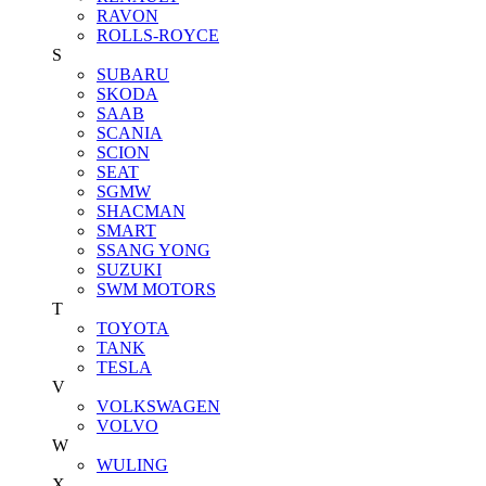
RAVON
ROLLS-ROYCE
S
SUBARU
SKODA
SAAB
SCANIA
SCION
SEAT
SGMW
SHACMAN
SMART
SSANG YONG
SUZUKI
SWM MOTORS
T
TOYOTA
TANK
TESLA
V
VOLKSWAGEN
VOLVO
W
WULING
X