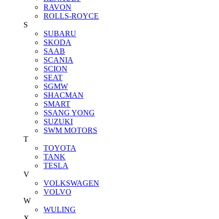
RAVON
ROLLS-ROYCE
S
SUBARU
SKODA
SAAB
SCANIA
SCION
SEAT
SGMW
SHACMAN
SMART
SSANG YONG
SUZUKI
SWM MOTORS
T
TOYOTA
TANK
TESLA
V
VOLKSWAGEN
VOLVO
W
WULING
X