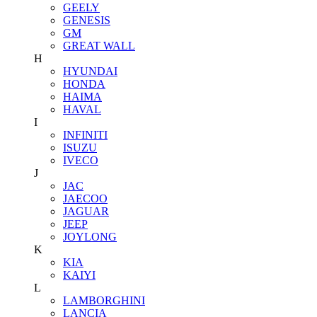
GEELY
GENESIS
GM
GREAT WALL
H
HYUNDAI
HONDA
HAIMA
HAVAL
I
INFINITI
ISUZU
IVECO
J
JAC
JAECOO
JAGUAR
JEEP
JOYLONG
K
KIA
KAIYI
L
LAMBORGHINI
LANCIA