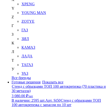
XPENG
Y
YOUNG MAN
Z
ZOTYE
Г
ГАЗ
З
ЗИЛ
К
КАМАЗ
Л
ЛАДА
Т
ТАГАЗ
У
УАЗ
Все бренды
Готовые решения
Показать все
Стенд с образцами ТОП 100 автокрепежа (70 пластика и
30 металла)
3 080.00 ₽
/шт
В наличии: 2595 шт.
Арт. St50
Стенд с образцами ТОП
100 автокрепежа с запасом по 10 шт