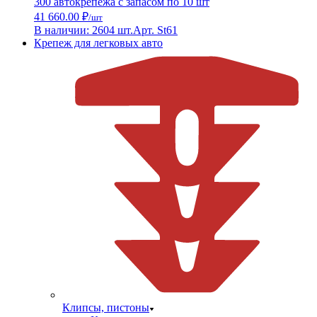
300 автокрепежа с запасом по 10 шт
41 660.00 ₽
/шт
В наличии: 2604 шт.
Арт. St61
Крепеж для легковых авто
Клипсы, пистоны