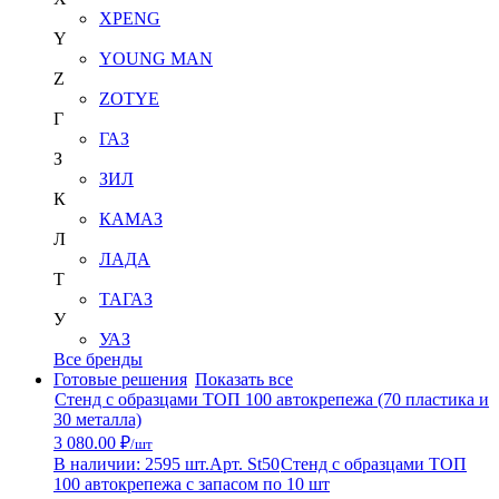
XPENG
Y
YOUNG MAN
Z
ZOTYE
Г
ГАЗ
З
ЗИЛ
К
КАМАЗ
Л
ЛАДА
Т
ТАГАЗ
У
УАЗ
Все бренды
Готовые решения
Показать все
Стенд с образцами ТОП 100 автокрепежа (70 пластика и
30 металла)
3 080.00 ₽
/шт
В наличии: 2595 шт.
Арт. St50
Стенд с образцами ТОП
100 автокрепежа с запасом по 10 шт