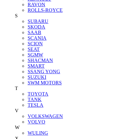
RAVON
ROLLS-ROYCE
S
SUBARU
SKODA
SAAB
SCANIA
SCION
SEAT
SGMW
SHACMAN
SMART
SSANG YONG
SUZUKI
SWM MOTORS
T
TOYOTA
TANK
TESLA
V
VOLKSWAGEN
VOLVO
W
WULING
X