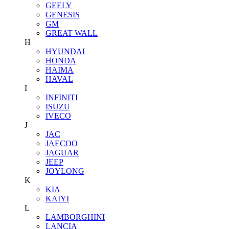
GEELY
GENESIS
GM
GREAT WALL
H
HYUNDAI
HONDA
HAIMA
HAVAL
I
INFINITI
ISUZU
IVECO
J
JAC
JAECOO
JAGUAR
JEEP
JOYLONG
K
KIA
KAIYI
L
LAMBORGHINI
LANCIA