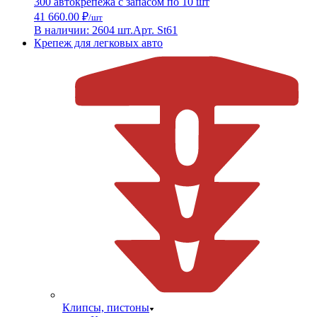
300 автокрепежа с запасом по 10 шт
41 660.00 ₽
/шт
В наличии: 2604 шт.
Арт. St61
Крепеж для легковых авто
Клипсы, пистоны