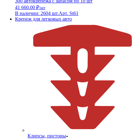
300 автокрепежа с запасом по 10 шт
41 660.00 ₽
/шт
В наличии: 2604 шт.
Арт. St61
Крепеж для легковых авто
Клипсы, пистоны