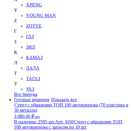
XPENG
Y
YOUNG MAN
Z
ZOTYE
Г
ГАЗ
З
ЗИЛ
К
КАМАЗ
Л
ЛАДА
Т
ТАГАЗ
У
УАЗ
Все бренды
Готовые решения
Показать все
Стенд с образцами ТОП 100 автокрепежа (70 пластика и
30 металла)
3 080.00 ₽
/шт
В наличии: 2595 шт.
Арт. St50
Стенд с образцами ТОП
100 автокрепежа с запасом по 10 шт