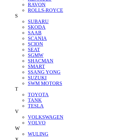
RAVON
ROLLS-ROYCE
S
SUBARU
SKODA
SAAB
SCANIA
SCION
SEAT
SGMW
SHACMAN
SMART
SSANG YONG
SUZUKI
SWM MOTORS
T
TOYOTA
TANK
TESLA
V
VOLKSWAGEN
VOLVO
W
WULING
X