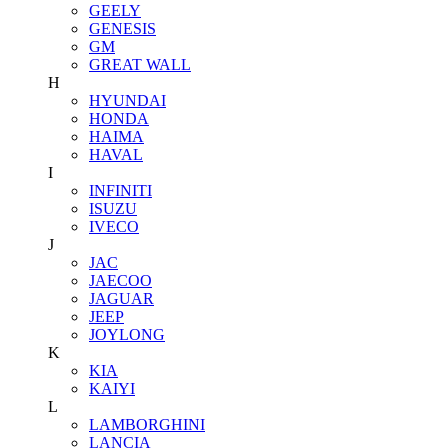
GEELY
GENESIS
GM
GREAT WALL
H
HYUNDAI
HONDA
HAIMA
HAVAL
I
INFINITI
ISUZU
IVECO
J
JAC
JAECOO
JAGUAR
JEEP
JOYLONG
K
KIA
KAIYI
L
LAMBORGHINI
LANCIA