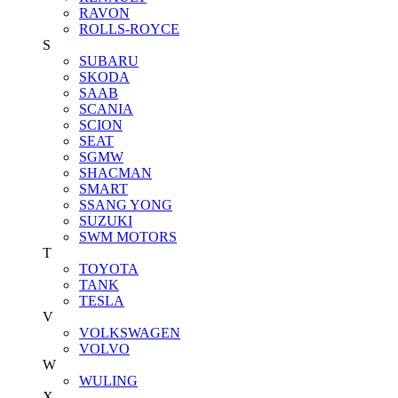
RAVON
ROLLS-ROYCE
S
SUBARU
SKODA
SAAB
SCANIA
SCION
SEAT
SGMW
SHACMAN
SMART
SSANG YONG
SUZUKI
SWM MOTORS
T
TOYOTA
TANK
TESLA
V
VOLKSWAGEN
VOLVO
W
WULING
X