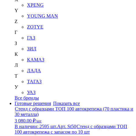
XPENG
Y
YOUNG MAN
Z
ZOTYE
Г
ГАЗ
З
ЗИЛ
К
КАМАЗ
Л
ЛАДА
Т
ТАГАЗ
У
УАЗ
Все бренды
Готовые решения
Показать все
Стенд с образцами ТОП 100 автокрепежа (70 пластика и
30 металла)
3 080.00 ₽
/шт
В наличии: 2595 шт.
Арт. St50
Стенд с образцами ТОП
100 автокрепежа с запасом по 10 шт