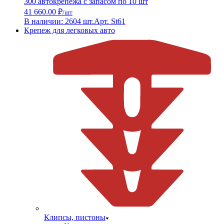
300 автокрепежа с запасом по 10 шт
41 660.00 ₽
/шт
В наличии: 2604 шт.
Арт. St61
Крепеж для легковых авто
Клипсы, пистоны