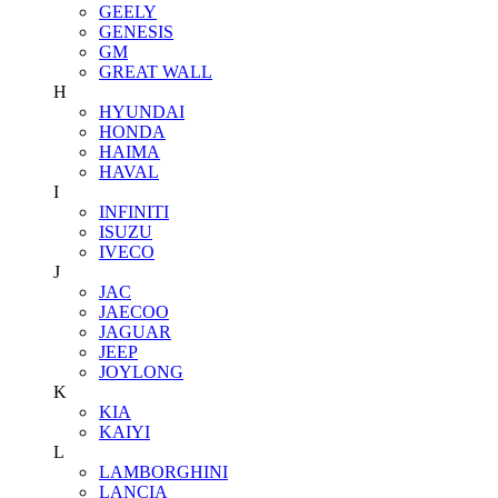
GEELY
GENESIS
GM
GREAT WALL
H
HYUNDAI
HONDA
HAIMA
HAVAL
I
INFINITI
ISUZU
IVECO
J
JAC
JAECOO
JAGUAR
JEEP
JOYLONG
K
KIA
KAIYI
L
LAMBORGHINI
LANCIA