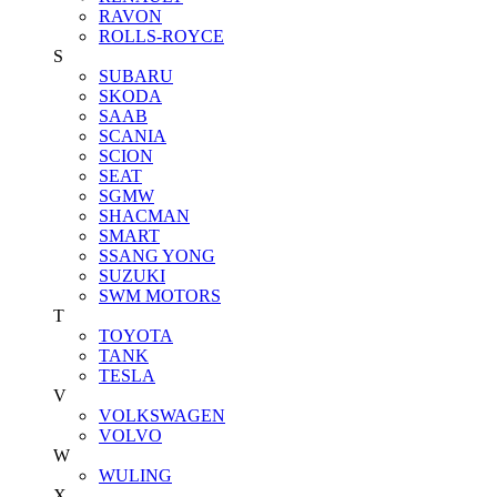
RAVON
ROLLS-ROYCE
S
SUBARU
SKODA
SAAB
SCANIA
SCION
SEAT
SGMW
SHACMAN
SMART
SSANG YONG
SUZUKI
SWM MOTORS
T
TOYOTA
TANK
TESLA
V
VOLKSWAGEN
VOLVO
W
WULING
X