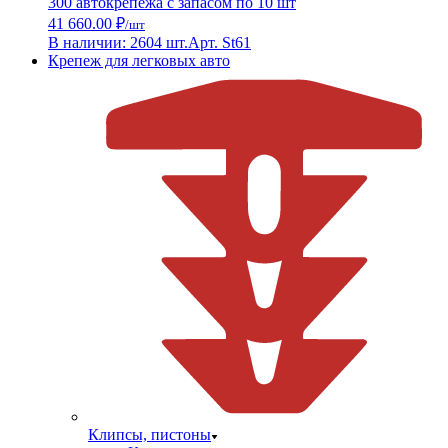
300 автокрепежа с запасом по 10 шт
41 660.00 ₽
/шт
В наличии: 2604 шт.
Арт. St61
Крепеж для легковых авто
Клипсы, пистоны