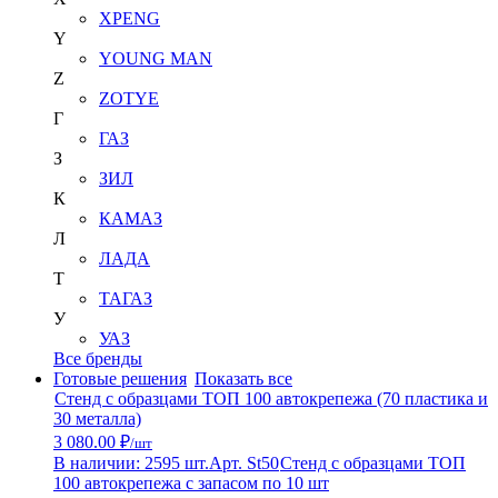
XPENG
Y
YOUNG MAN
Z
ZOTYE
Г
ГАЗ
З
ЗИЛ
К
КАМАЗ
Л
ЛАДА
Т
ТАГАЗ
У
УАЗ
Все бренды
Готовые решения
Показать все
Стенд с образцами ТОП 100 автокрепежа (70 пластика и
30 металла)
3 080.00 ₽
/шт
В наличии: 2595 шт.
Арт. St50
Стенд с образцами ТОП
100 автокрепежа с запасом по 10 шт