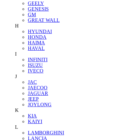
GEELY
GENESIS
GM
GREAT WALL
H
HYUNDAI
HONDA
HAIMA
HAVAL
I
INFINITI
ISUZU
IVECO
J
JAC
JAECOO
JAGUAR
JEEP
JOYLONG
K
KIA
KAIYI
L
LAMBORGHINI
LANCIA