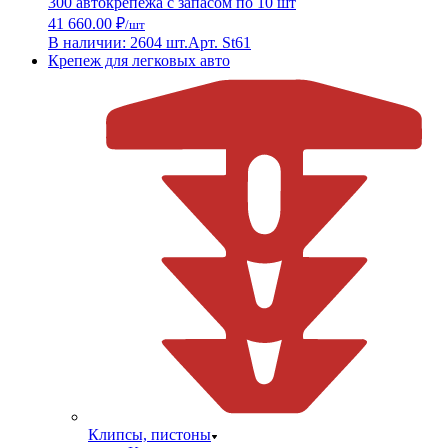
300 автокрепежа с запасом по 10 шт
41 660.00 ₽
/шт
В наличии: 2604 шт.
Арт. St61
Крепеж для легковых авто
Клипсы, пистоны