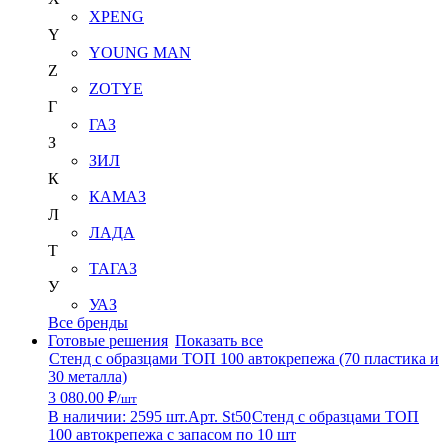
XPENG
Y
YOUNG MAN
Z
ZOTYE
Г
ГАЗ
З
ЗИЛ
К
КАМАЗ
Л
ЛАДА
Т
ТАГАЗ
У
УАЗ
Все бренды
Готовые решения
Показать все
Стенд с образцами ТОП 100 автокрепежа (70 пластика и
30 металла)
3 080.00 ₽
/шт
В наличии: 2595 шт.
Арт. St50
Стенд с образцами ТОП
100 автокрепежа с запасом по 10 шт