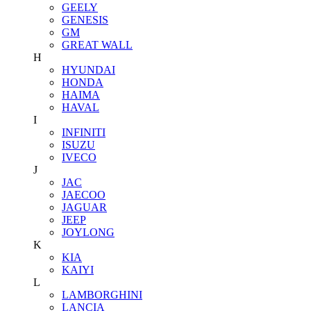
GEELY
GENESIS
GM
GREAT WALL
H
HYUNDAI
HONDA
HAIMA
HAVAL
I
INFINITI
ISUZU
IVECO
J
JAC
JAECOO
JAGUAR
JEEP
JOYLONG
K
KIA
KAIYI
L
LAMBORGHINI
LANCIA