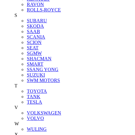
RAVON
ROLLS-ROYCE
S
SUBARU
SKODA
SAAB
SCANIA
SCION
SEAT
SGMW
SHACMAN
SMART
SSANG YONG
SUZUKI
SWM MOTORS
T
TOYOTA
TANK
TESLA
V
VOLKSWAGEN
VOLVO
W
WULING
X