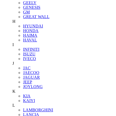
GEELY
GENESIS
GM
GREAT WALL
H
HYUNDAI
HONDA
HAIMA
HAVAL
I
INFINITI
ISUZU
IVECO
J
JAC
JAECOO
JAGUAR
JEEP
JOYLONG
K
KIA
KAIYI
L
LAMBORGHINI
LANCIA