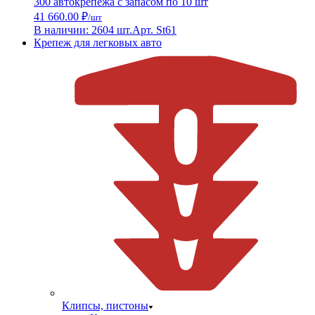
300 автокрепежа с запасом по 10 шт
41 660.00 ₽
/шт
В наличии: 2604 шт.
Арт. St61
Крепеж для легковых авто
Клипсы, пистоны