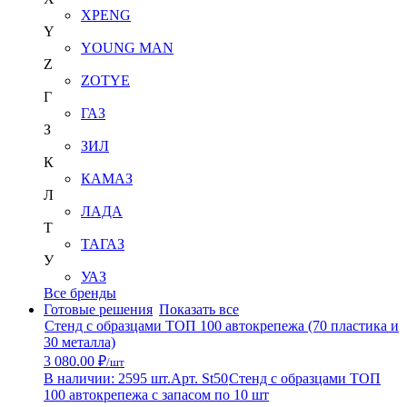
XPENG
Y
YOUNG MAN
Z
ZOTYE
Г
ГАЗ
З
ЗИЛ
К
КАМАЗ
Л
ЛАДА
Т
ТАГАЗ
У
УАЗ
Все бренды
Готовые решения
Показать все
Стенд с образцами ТОП 100 автокрепежа (70 пластика и
30 металла)
3 080.00 ₽
/шт
В наличии: 2595 шт.
Арт. St50
Стенд с образцами ТОП
100 автокрепежа с запасом по 10 шт