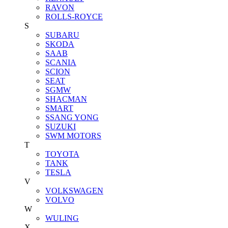
RAVON
ROLLS-ROYCE
S
SUBARU
SKODA
SAAB
SCANIA
SCION
SEAT
SGMW
SHACMAN
SMART
SSANG YONG
SUZUKI
SWM MOTORS
T
TOYOTA
TANK
TESLA
V
VOLKSWAGEN
VOLVO
W
WULING
X