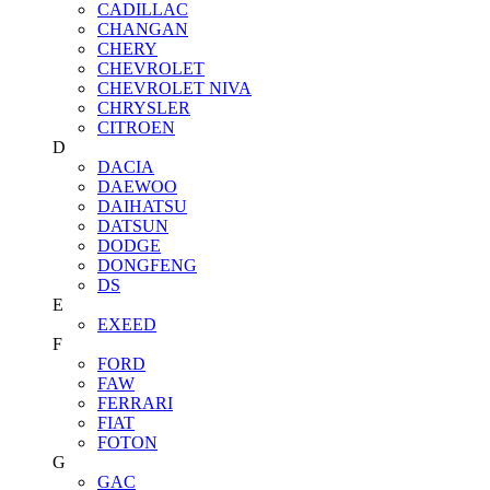
CADILLAC
CHANGAN
CHERY
CHEVROLET
CHEVROLET NIVA
CHRYSLER
CITROEN
D
DACIA
DAEWOO
DAIHATSU
DATSUN
DODGE
DONGFENG
DS
E
EXEED
F
FORD
FAW
FERRARI
FIAT
FOTON
G
GAC