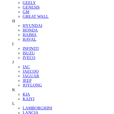
GEELY
GENESIS
GM
GREAT WALL
H
HYUNDAI
HONDA
HAIMA
HAVAL
I
INFINITI
ISUZU
IVECO
J
JAC
JAECOO
JAGUAR
JEEP
JOYLONG
K
KIA
KAIYI
L
LAMBORGHINI
LANCIA