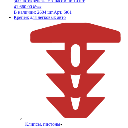
300 автокрепежа с запасом по 10 шт
41 660.00 ₽
/шт
В наличии: 2604 шт.
Арт. St61
Крепеж для легковых авто
Клипсы, пистоны