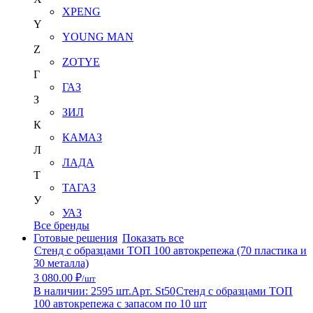
XPENG
Y
YOUNG MAN
Z
ZOTYE
Г
ГАЗ
З
ЗИЛ
К
КАМАЗ
Л
ЛАДА
Т
ТАГАЗ
У
УАЗ
Все бренды
Готовые решения
Показать все
Стенд с образцами ТОП 100 автокрепежа (70 пластика и
30 металла)
3 080.00 ₽
/шт
В наличии: 2595 шт.
Арт. St50
Стенд с образцами ТОП
100 автокрепежа с запасом по 10 шт