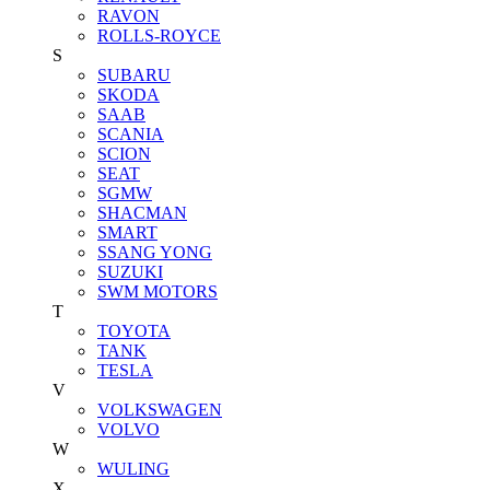
RAVON
ROLLS-ROYCE
S
SUBARU
SKODA
SAAB
SCANIA
SCION
SEAT
SGMW
SHACMAN
SMART
SSANG YONG
SUZUKI
SWM MOTORS
T
TOYOTA
TANK
TESLA
V
VOLKSWAGEN
VOLVO
W
WULING
X