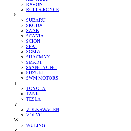
RAVON
ROLLS-ROYCE
S
SUBARU
SKODA
SAAB
SCANIA
SCION
SEAT
SGMW
SHACMAN
SMART
SSANG YONG
SUZUKI
SWM MOTORS
T
TOYOTA
TANK
TESLA
V
VOLKSWAGEN
VOLVO
W
WULING
X