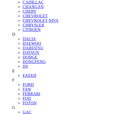
CADILLAC
CHANGAN
CHERY
CHEVROLET
CHEVROLET NIVA
CHRYSLER
CITROEN
D
DACIA
DAEWOO
DAIHATSU
DATSUN
DODGE
DONGFENG
DS
E
EXEED
F
FORD
FAW
FERRARI
FIAT
FOTON
G
GAC