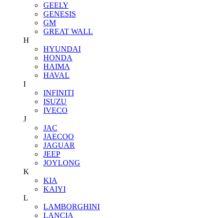
GEELY
GENESIS
GM
GREAT WALL
H
HYUNDAI
HONDA
HAIMA
HAVAL
I
INFINITI
ISUZU
IVECO
J
JAC
JAECOO
JAGUAR
JEEP
JOYLONG
K
KIA
KAIYI
L
LAMBORGHINI
LANCIA