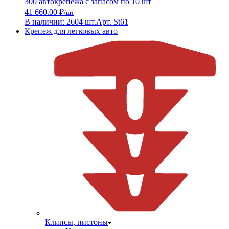
300 автокрепежа с запасом по 10 шт
41 660.00 ₽
/шт
В наличии: 2604 шт.
Арт. St61
Крепеж для легковых авто
Клипсы, пистоны