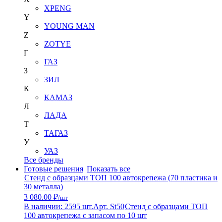
XPENG
Y
YOUNG MAN
Z
ZOTYE
Г
ГАЗ
З
ЗИЛ
К
КАМАЗ
Л
ЛАДА
Т
ТАГАЗ
У
УАЗ
Все бренды
Готовые решения
Показать все
Стенд с образцами ТОП 100 автокрепежа (70 пластика и
30 металла)
3 080.00 ₽
/шт
В наличии: 2595 шт.
Арт. St50
Стенд с образцами ТОП
100 автокрепежа с запасом по 10 шт