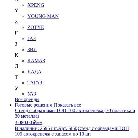
XPENG
Y
YOUNG MAN
Z
ZOTYE
Г
ГАЗ
З
ЗИЛ
К
КАМАЗ
Л
ЛАДА
Т
ТАГАЗ
У
УАЗ
Все бренды
Готовые решения
Показать все
Стенд с образцами ТОП 100 автокрепежа (70 пластика и
30 металла)
3 080.00 ₽
/шт
В наличии: 2595 шт.
Арт. St50
Стенд с образцами ТОП
100 автокрепежа с запасом по 10 шт