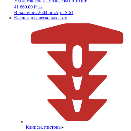
300 автокрепежа с запасом по 10 шт
41 660.00 ₽
/шт
В наличии: 2604 шт.
Арт. St61
Крепеж для легковых авто
Клипсы, пистоны