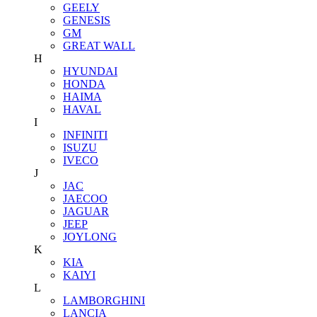
GEELY
GENESIS
GM
GREAT WALL
H
HYUNDAI
HONDA
HAIMA
HAVAL
I
INFINITI
ISUZU
IVECO
J
JAC
JAECOO
JAGUAR
JEEP
JOYLONG
K
KIA
KAIYI
L
LAMBORGHINI
LANCIA