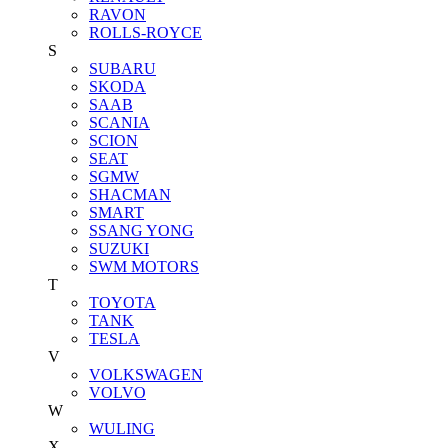
RAVON
ROLLS-ROYCE
S
SUBARU
SKODA
SAAB
SCANIA
SCION
SEAT
SGMW
SHACMAN
SMART
SSANG YONG
SUZUKI
SWM MOTORS
T
TOYOTA
TANK
TESLA
V
VOLKSWAGEN
VOLVO
W
WULING
X