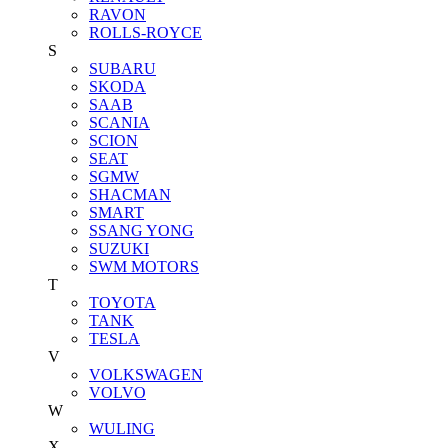
RAVON
ROLLS-ROYCE
S
SUBARU
SKODA
SAAB
SCANIA
SCION
SEAT
SGMW
SHACMAN
SMART
SSANG YONG
SUZUKI
SWM MOTORS
T
TOYOTA
TANK
TESLA
V
VOLKSWAGEN
VOLVO
W
WULING
X