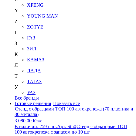
XPENG
Y
YOUNG MAN
Z
ZOTYE
Г
ГАЗ
З
ЗИЛ
К
КАМАЗ
Л
ЛАДА
Т
ТАГАЗ
У
УАЗ
Все бренды
Готовые решения
Показать все
Стенд с образцами ТОП 100 автокрепежа (70 пластика и
30 металла)
3 080.00 ₽
/шт
В наличии: 2595 шт.
Арт. St50
Стенд с образцами ТОП
100 автокрепежа с запасом по 10 шт