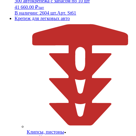
300 автокрепежа с запасом по 10 шт
41 660.00 ₽
/шт
В наличии: 2604 шт.
Арт. St61
Крепеж для легковых авто
Клипсы, пистоны