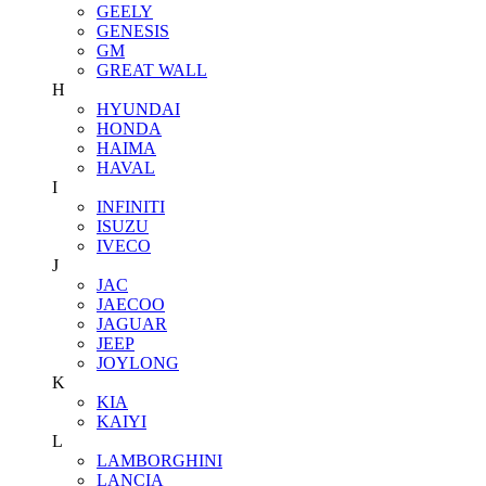
GEELY
GENESIS
GM
GREAT WALL
H
HYUNDAI
HONDA
HAIMA
HAVAL
I
INFINITI
ISUZU
IVECO
J
JAC
JAECOO
JAGUAR
JEEP
JOYLONG
K
KIA
KAIYI
L
LAMBORGHINI
LANCIA