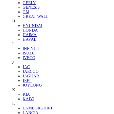
GEELY
GENESIS
GM
GREAT WALL
H
HYUNDAI
HONDA
HAIMA
HAVAL
I
INFINITI
ISUZU
IVECO
J
JAC
JAECOO
JAGUAR
JEEP
JOYLONG
K
KIA
KAIYI
L
LAMBORGHINI
LANCIA