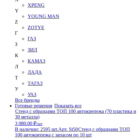
XPENG
Y
YOUNG MAN
Z
ZOTYE
Г
ГАЗ
З
ЗИЛ
К
КАМАЗ
Л
ЛАДА
Т
ТАГАЗ
У
УАЗ
Все бренды
Готовые решения
Показать все
Стенд с образцами ТОП 100 автокрепежа (70 пластика и
30 металла)
3 080.00 ₽
/шт
В наличии: 2595 шт.
Арт. St50
Стенд с образцами ТОП
100 автокрепежа с запасом по 10 шт