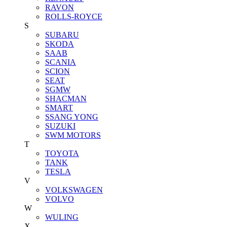
RAVON
ROLLS-ROYCE
S
SUBARU
SKODA
SAAB
SCANIA
SCION
SEAT
SGMW
SHACMAN
SMART
SSANG YONG
SUZUKI
SWM MOTORS
T
TOYOTA
TANK
TESLA
V
VOLKSWAGEN
VOLVO
W
WULING
X