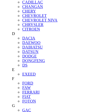
CADILLAC
CHANGAN
CHERY
CHEVROLET
CHEVROLET NIVA
CHRYSLER
CITROEN
D
DACIA
DAEWOO
DAIHATSU
DATSUN
DODGE
DONGFENG
DS
E
EXEED
F
FORD
FAW
FERRARI
FIAT
FOTON
G
GAC