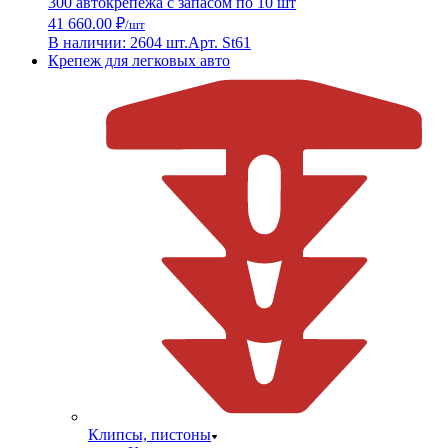
300 автокрепежа с запасом по 10 шт
41 660.00 ₽
/шт
В наличии: 2604 шт.
Арт. St61
Крепеж для легковых авто
Клипсы, пистоны