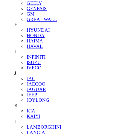
GEELY
GENESIS
GM
GREAT WALL
H
HYUNDAI
HONDA
HAIMA
HAVAL
I
INFINITI
ISUZU
IVECO
J
JAC
JAECOO
JAGUAR
JEEP
JOYLONG
K
KIA
KAIYI
L
LAMBORGHINI
LANCIA