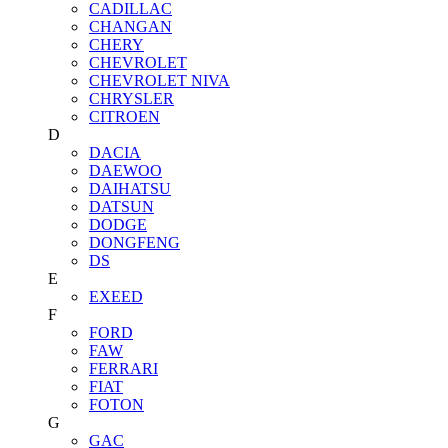
CADILLAC
CHANGAN
CHERY
CHEVROLET
CHEVROLET NIVA
CHRYSLER
CITROEN
D
DACIA
DAEWOO
DAIHATSU
DATSUN
DODGE
DONGFENG
DS
E
EXEED
F
FORD
FAW
FERRARI
FIAT
FOTON
G
GAC