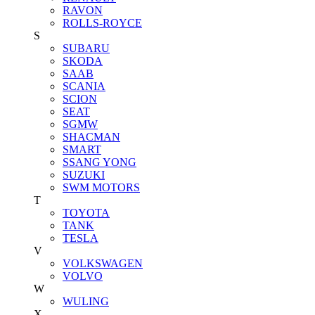
RAVON
ROLLS-ROYCE
S
SUBARU
SKODA
SAAB
SCANIA
SCION
SEAT
SGMW
SHACMAN
SMART
SSANG YONG
SUZUKI
SWM MOTORS
T
TOYOTA
TANK
TESLA
V
VOLKSWAGEN
VOLVO
W
WULING
X