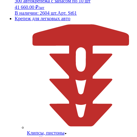
300 автокрепежа с запасом по 10 шт
41 660.00 ₽
/шт
В наличии: 2604 шт.
Арт. St61
Крепеж для легковых авто
Клипсы, пистоны