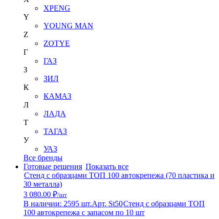
XPENG
Y
YOUNG MAN
Z
ZOTYE
Г
ГАЗ
З
ЗИЛ
К
КАМАЗ
Л
ЛАДА
Т
ТАГАЗ
У
УАЗ
Все бренды
Готовые решения
Показать все
Стенд с образцами ТОП 100 автокрепежа (70 пластика и
30 металла)
3 080.00 ₽
/шт
В наличии: 2595 шт.
Арт. St50
Стенд с образцами ТОП
100 автокрепежа с запасом по 10 шт