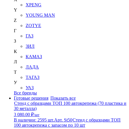
XPENG
Y
YOUNG MAN
Z
ZOTYE
Г
ГАЗ
З
ЗИЛ
К
КАМАЗ
Л
ЛАДА
Т
ТАГАЗ
У
УАЗ
Все бренды
Готовые решения
Показать все
Стенд с образцами ТОП 100 автокрепежа (70 пластика и
30 металла)
3 080.00 ₽
/шт
В наличии: 2595 шт.
Арт. St50
Стенд с образцами ТОП
100 автокрепежа с запасом по 10 шт