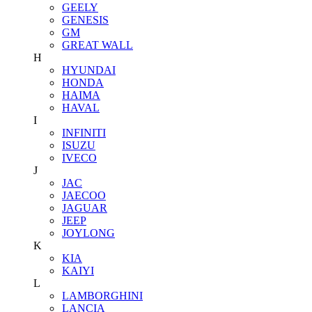
GEELY
GENESIS
GM
GREAT WALL
H
HYUNDAI
HONDA
HAIMA
HAVAL
I
INFINITI
ISUZU
IVECO
J
JAC
JAECOO
JAGUAR
JEEP
JOYLONG
K
KIA
KAIYI
L
LAMBORGHINI
LANCIA