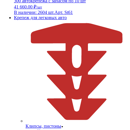
300 автокрепежа с запасом по 10 шт
41 660.00 ₽
/шт
В наличии: 2604 шт.
Арт. St61
Крепеж для легковых авто
Клипсы, пистоны