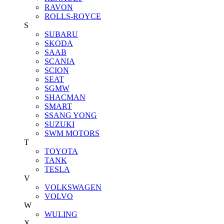
RAVON
ROLLS-ROYCE
S
SUBARU
SKODA
SAAB
SCANIA
SCION
SEAT
SGMW
SHACMAN
SMART
SSANG YONG
SUZUKI
SWM MOTORS
T
TOYOTA
TANK
TESLA
V
VOLKSWAGEN
VOLVO
W
WULING
X