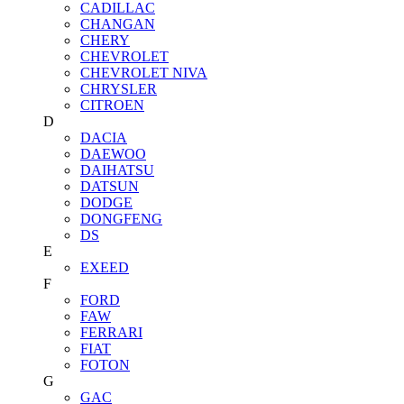
CADILLAC
CHANGAN
CHERY
CHEVROLET
CHEVROLET NIVA
CHRYSLER
CITROEN
D
DACIA
DAEWOO
DAIHATSU
DATSUN
DODGE
DONGFENG
DS
E
EXEED
F
FORD
FAW
FERRARI
FIAT
FOTON
G
GAC