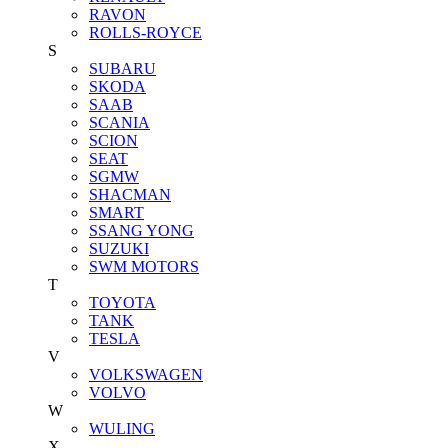
RAVON
ROLLS-ROYCE
S
SUBARU
SKODA
SAAB
SCANIA
SCION
SEAT
SGMW
SHACMAN
SMART
SSANG YONG
SUZUKI
SWM MOTORS
T
TOYOTA
TANK
TESLA
V
VOLKSWAGEN
VOLVO
W
WULING
X