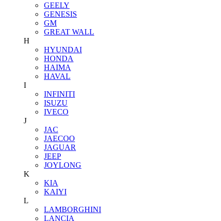
GEELY
GENESIS
GM
GREAT WALL
H
HYUNDAI
HONDA
HAIMA
HAVAL
I
INFINITI
ISUZU
IVECO
J
JAC
JAECOO
JAGUAR
JEEP
JOYLONG
K
KIA
KAIYI
L
LAMBORGHINI
LANCIA