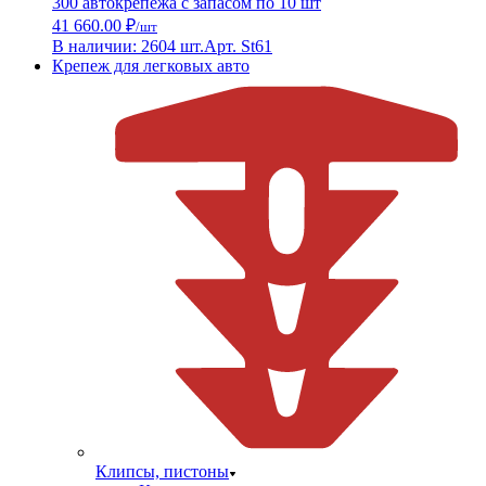
300 автокрепежа с запасом по 10 шт
41 660.00 ₽
/шт
В наличии: 2604 шт.
Арт. St61
Крепеж для легковых авто
Клипсы, пистоны