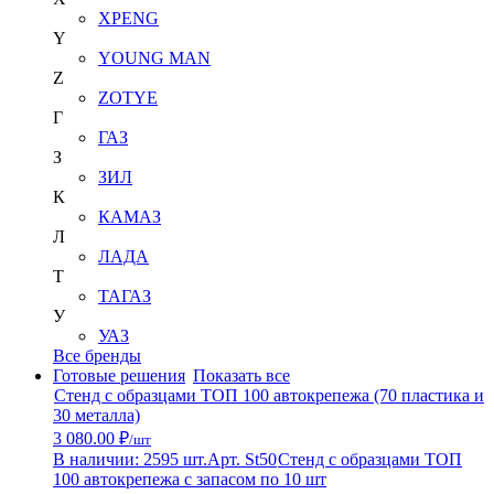
XPENG
Y
YOUNG MAN
Z
ZOTYE
Г
ГАЗ
З
ЗИЛ
К
КАМАЗ
Л
ЛАДА
Т
ТАГАЗ
У
УАЗ
Все бренды
Готовые решения
Показать все
Стенд с образцами ТОП 100 автокрепежа (70 пластика и
30 металла)
3 080.00 ₽
/шт
В наличии: 2595 шт.
Арт. St50
Стенд с образцами ТОП
100 автокрепежа с запасом по 10 шт