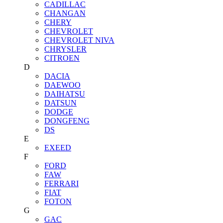
CADILLAC
CHANGAN
CHERY
CHEVROLET
CHEVROLET NIVA
CHRYSLER
CITROEN
D
DACIA
DAEWOO
DAIHATSU
DATSUN
DODGE
DONGFENG
DS
E
EXEED
F
FORD
FAW
FERRARI
FIAT
FOTON
G
GAC