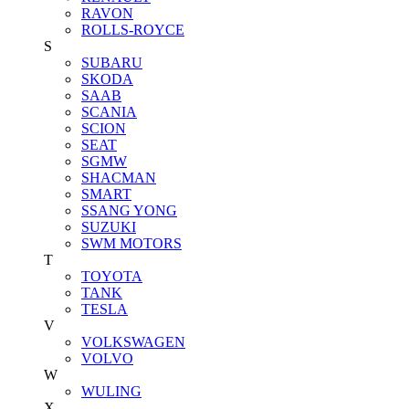
RAVON
ROLLS-ROYCE
S
SUBARU
SKODA
SAAB
SCANIA
SCION
SEAT
SGMW
SHACMAN
SMART
SSANG YONG
SUZUKI
SWM MOTORS
T
TOYOTA
TANK
TESLA
V
VOLKSWAGEN
VOLVO
W
WULING
X