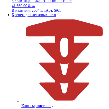
300 автокрепежа с запасом по 10 шт
41 660.00 ₽
/шт
В наличии: 2604 шт.
Арт. St61
Крепеж для легковых авто
Клипсы, пистоны