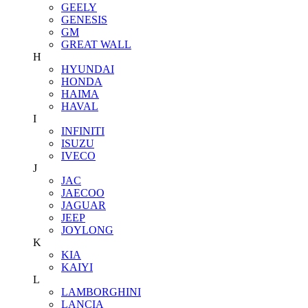
GEELY
GENESIS
GM
GREAT WALL
H
HYUNDAI
HONDA
HAIMA
HAVAL
I
INFINITI
ISUZU
IVECO
J
JAC
JAECOO
JAGUAR
JEEP
JOYLONG
K
KIA
KAIYI
L
LAMBORGHINI
LANCIA