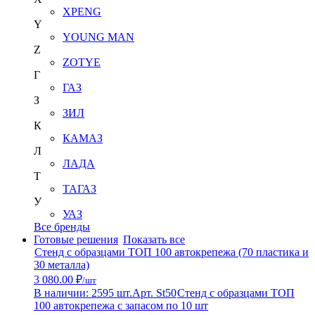
XPENG
Y
YOUNG MAN
Z
ZOTYE
Г
ГАЗ
З
ЗИЛ
К
КАМАЗ
Л
ЛАДА
Т
ТАГАЗ
У
УАЗ
Все бренды
Готовые решения
Показать все
Стенд с образцами ТОП 100 автокрепежа (70 пластика и
30 металла)
3 080.00 ₽
/шт
В наличии: 2595 шт.
Арт. St50
Стенд с образцами ТОП
100 автокрепежа с запасом по 10 шт