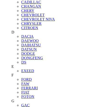
CADILLAC
CHANGAN
CHERY
CHEVROLET
CHEVROLET NIVA
CHRYSLER
CITROEN
D
DACIA
DAEWOO
DAIHATSU
DATSUN
DODGE
DONGFENG
DS
E
EXEED
F
FORD
FAW
FERRARI
FIAT
FOTON
G
GAC