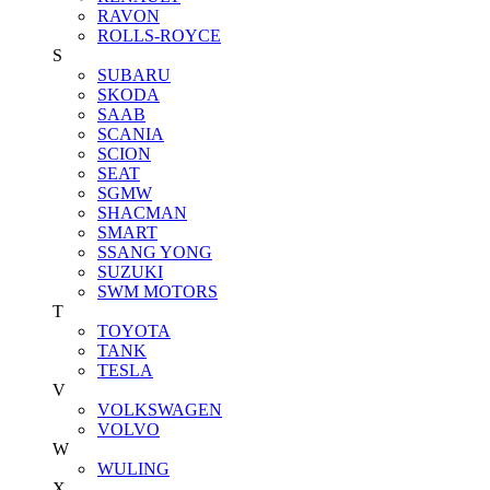
RAVON
ROLLS-ROYCE
S
SUBARU
SKODA
SAAB
SCANIA
SCION
SEAT
SGMW
SHACMAN
SMART
SSANG YONG
SUZUKI
SWM MOTORS
T
TOYOTA
TANK
TESLA
V
VOLKSWAGEN
VOLVO
W
WULING
X