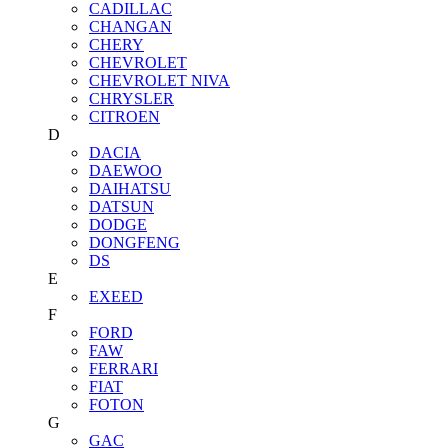
CADILLAC
CHANGAN
CHERY
CHEVROLET
CHEVROLET NIVA
CHRYSLER
CITROEN
D
DACIA
DAEWOO
DAIHATSU
DATSUN
DODGE
DONGFENG
DS
E
EXEED
F
FORD
FAW
FERRARI
FIAT
FOTON
G
GAC