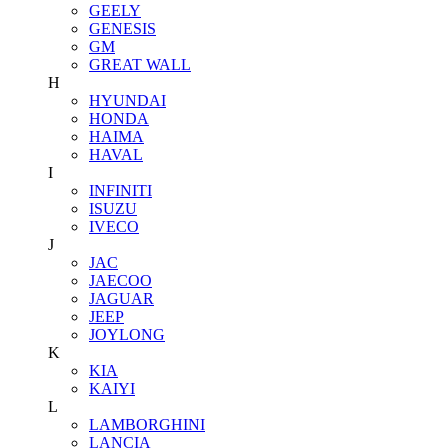
GEELY
GENESIS
GM
GREAT WALL
H
HYUNDAI
HONDA
HAIMA
HAVAL
I
INFINITI
ISUZU
IVECO
J
JAC
JAECOO
JAGUAR
JEEP
JOYLONG
K
KIA
KAIYI
L
LAMBORGHINI
LANCIA