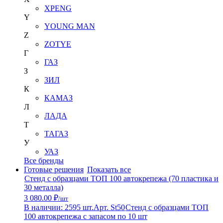
XPENG
Y
YOUNG MAN
Z
ZOTYE
Г
ГАЗ
З
ЗИЛ
К
КАМАЗ
Л
ЛАДА
Т
ТАГАЗ
У
УАЗ
Все бренды
Готовые решения
Показать все
Стенд с образцами ТОП 100 автокрепежа (70 пластика и
30 металла)
3 080.00 ₽
/шт
В наличии: 2595 шт.
Арт. St50
Стенд с образцами ТОП
100 автокрепежа с запасом по 10 шт