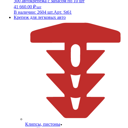
300 автокрепежа с запасом по 10 шт
41 660.00 ₽
/шт
В наличии: 2604 шт.
Арт. St61
Крепеж для легковых авто
Клипсы, пистоны