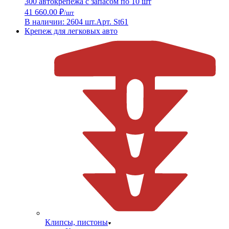
300 автокрепежа с запасом по 10 шт
41 660.00 ₽
/шт
В наличии: 2604 шт.
Арт. St61
Крепеж для легковых авто
Клипсы, пистоны