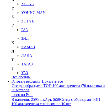
XPENG
Y
YOUNG MAN
Z
ZOTYE
Г
ГАЗ
З
ЗИЛ
К
КАМАЗ
Л
ЛАДА
Т
ТАГАЗ
У
УАЗ
Все бренды
Готовые решения
Показать все
Стенд с образцами ТОП 100 автокрепежа (70 пластика и
30 металла)
3 080.00 ₽
/шт
В наличии: 2595 шт.
Арт. St50
Стенд с образцами ТОП
100 автокрепежа с запасом по 10 шт