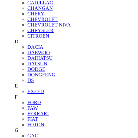
CADILLAC
CHANGAN
CHERY
CHEVROLET
CHEVROLET NIVA
CHRYSLER
CITROEN
D
DACIA
DAEWOO
DAIHATSU
DATSUN
DODGE
DONGFENG
DS
E
EXEED
F
FORD
FAW
FERRARI
FIAT
FOTON
G
GAC