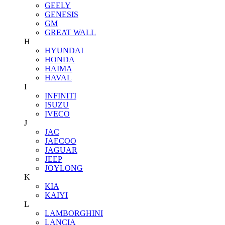
GEELY
GENESIS
GM
GREAT WALL
H
HYUNDAI
HONDA
HAIMA
HAVAL
I
INFINITI
ISUZU
IVECO
J
JAC
JAECOO
JAGUAR
JEEP
JOYLONG
K
KIA
KAIYI
L
LAMBORGHINI
LANCIA