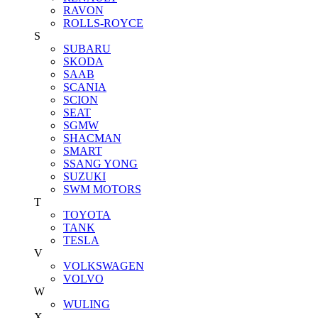
RAVON
ROLLS-ROYCE
S
SUBARU
SKODA
SAAB
SCANIA
SCION
SEAT
SGMW
SHACMAN
SMART
SSANG YONG
SUZUKI
SWM MOTORS
T
TOYOTA
TANK
TESLA
V
VOLKSWAGEN
VOLVO
W
WULING
X