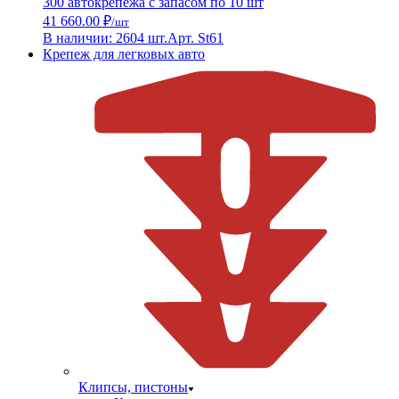
300 автокрепежа с запасом по 10 шт
41 660.00 ₽
/шт
В наличии: 2604 шт.
Арт. St61
Крепеж для легковых авто
Клипсы, пистоны