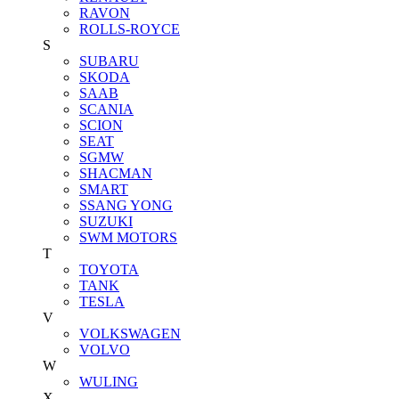
RAVON
ROLLS-ROYCE
S
SUBARU
SKODA
SAAB
SCANIA
SCION
SEAT
SGMW
SHACMAN
SMART
SSANG YONG
SUZUKI
SWM MOTORS
T
TOYOTA
TANK
TESLA
V
VOLKSWAGEN
VOLVO
W
WULING
X