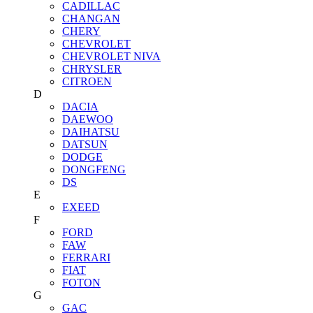
CADILLAC
CHANGAN
CHERY
CHEVROLET
CHEVROLET NIVA
CHRYSLER
CITROEN
D
DACIA
DAEWOO
DAIHATSU
DATSUN
DODGE
DONGFENG
DS
E
EXEED
F
FORD
FAW
FERRARI
FIAT
FOTON
G
GAC