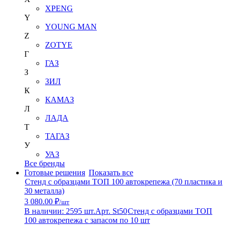
XPENG
Y
YOUNG MAN
Z
ZOTYE
Г
ГАЗ
З
ЗИЛ
К
КАМАЗ
Л
ЛАДА
Т
ТАГАЗ
У
УАЗ
Все бренды
Готовые решения
Показать все
Стенд с образцами ТОП 100 автокрепежа (70 пластика и
30 металла)
3 080.00 ₽
/шт
В наличии: 2595 шт.
Арт. St50
Стенд с образцами ТОП
100 автокрепежа с запасом по 10 шт