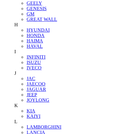
GEELY
GENESIS
GM
GREAT WALL
H
HYUNDAI
HONDA
HAIMA
HAVAL
I
INFINITI
ISUZU
IVECO
J
JAC
JAECOO
JAGUAR
JEEP
JOYLONG
K
KIA
KAIYI
L
LAMBORGHINI
LANCIA