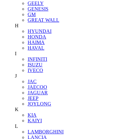
GEELY
GENESIS
GM
GREAT WALL
H
HYUNDAI
HONDA
HAIMA
HAVAL
I
INFINITI
ISUZU
IVECO
J
JAC
JAECOO
JAGUAR
JEEP
JOYLONG
K
KIA
KAIYI
L
LAMBORGHINI
LANCIA