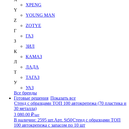
XPENG
Y
YOUNG MAN
Z
ZOTYE
Г
ГАЗ
З
ЗИЛ
К
КАМАЗ
Л
ЛАДА
Т
ТАГАЗ
У
УАЗ
Все бренды
Готовые решения
Показать все
Стенд с образцами ТОП 100 автокрепежа (70 пластика и
30 металла)
3 080.00 ₽
/шт
В наличии: 2595 шт.
Арт. St50
Стенд с образцами ТОП
100 автокрепежа с запасом по 10 шт