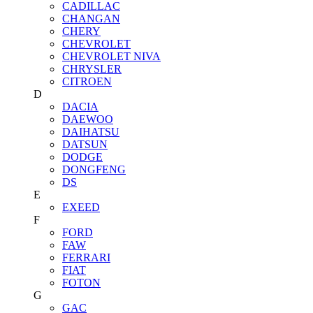
CADILLAC
CHANGAN
CHERY
CHEVROLET
CHEVROLET NIVA
CHRYSLER
CITROEN
D
DACIA
DAEWOO
DAIHATSU
DATSUN
DODGE
DONGFENG
DS
E
EXEED
F
FORD
FAW
FERRARI
FIAT
FOTON
G
GAC