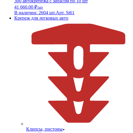
300 автокрепежа с запасом по 10 шт
41 660.00 ₽
/шт
В наличии: 2604 шт.
Арт. St61
Крепеж для легковых авто
Клипсы, пистоны