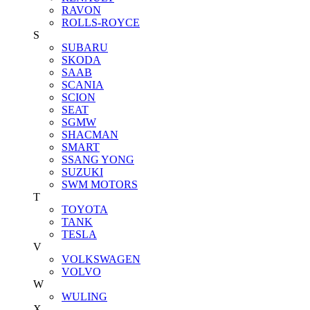
RAVON
ROLLS-ROYCE
S
SUBARU
SKODA
SAAB
SCANIA
SCION
SEAT
SGMW
SHACMAN
SMART
SSANG YONG
SUZUKI
SWM MOTORS
T
TOYOTA
TANK
TESLA
V
VOLKSWAGEN
VOLVO
W
WULING
X