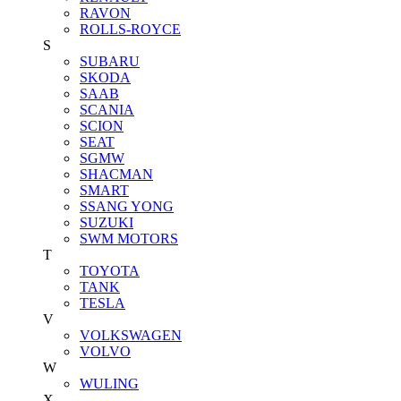
RAVON
ROLLS-ROYCE
S
SUBARU
SKODA
SAAB
SCANIA
SCION
SEAT
SGMW
SHACMAN
SMART
SSANG YONG
SUZUKI
SWM MOTORS
T
TOYOTA
TANK
TESLA
V
VOLKSWAGEN
VOLVO
W
WULING
X