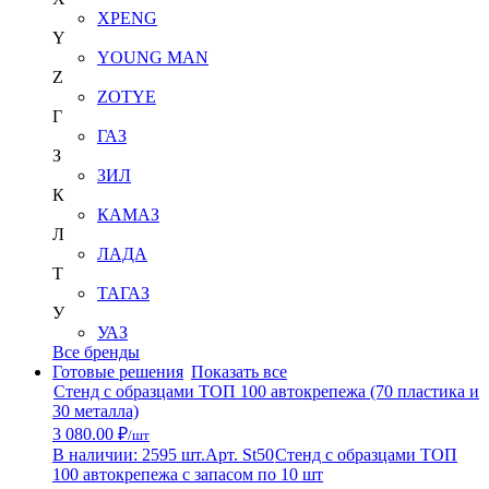
XPENG
Y
YOUNG MAN
Z
ZOTYE
Г
ГАЗ
З
ЗИЛ
К
КАМАЗ
Л
ЛАДА
Т
ТАГАЗ
У
УАЗ
Все бренды
Готовые решения
Показать все
Стенд с образцами ТОП 100 автокрепежа (70 пластика и
30 металла)
3 080.00 ₽
/шт
В наличии: 2595 шт.
Арт. St50
Стенд с образцами ТОП
100 автокрепежа с запасом по 10 шт