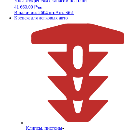
300 автокрепежа с запасом по 10 шт
41 660.00 ₽
/шт
В наличии: 2604 шт.
Арт. St61
Крепеж для легковых авто
Клипсы, пистоны