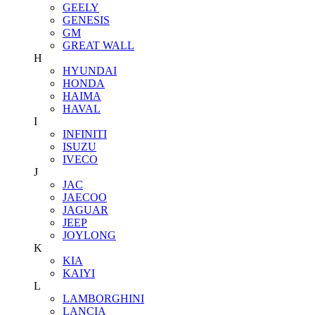
GEELY
GENESIS
GM
GREAT WALL
H
HYUNDAI
HONDA
HAIMA
HAVAL
I
INFINITI
ISUZU
IVECO
J
JAC
JAECOO
JAGUAR
JEEP
JOYLONG
K
KIA
KAIYI
L
LAMBORGHINI
LANCIA