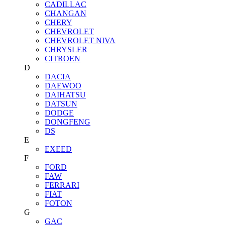
CADILLAC
CHANGAN
CHERY
CHEVROLET
CHEVROLET NIVA
CHRYSLER
CITROEN
D
DACIA
DAEWOO
DAIHATSU
DATSUN
DODGE
DONGFENG
DS
E
EXEED
F
FORD
FAW
FERRARI
FIAT
FOTON
G
GAC