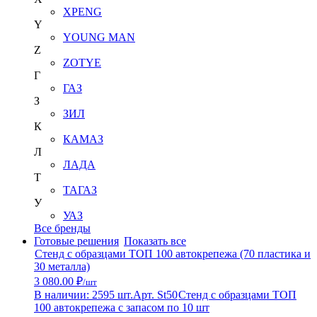
XPENG
Y
YOUNG MAN
Z
ZOTYE
Г
ГАЗ
З
ЗИЛ
К
КАМАЗ
Л
ЛАДА
Т
ТАГАЗ
У
УАЗ
Все бренды
Готовые решения
Показать все
Стенд с образцами ТОП 100 автокрепежа (70 пластика и
30 металла)
3 080.00 ₽
/шт
В наличии: 2595 шт.
Арт. St50
Стенд с образцами ТОП
100 автокрепежа с запасом по 10 шт