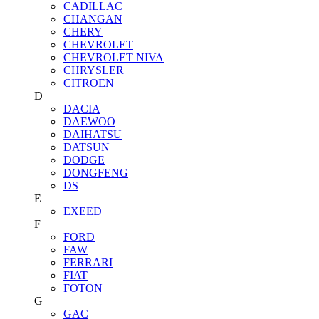
CADILLAC
CHANGAN
CHERY
CHEVROLET
CHEVROLET NIVA
CHRYSLER
CITROEN
D
DACIA
DAEWOO
DAIHATSU
DATSUN
DODGE
DONGFENG
DS
E
EXEED
F
FORD
FAW
FERRARI
FIAT
FOTON
G
GAC