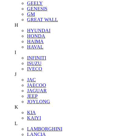
GEELY
GENESIS
GM
GREAT WALL
H
HYUNDAI
HONDA
HAIMA
HAVAL
I
INFINITI
ISUZU
IVECO
J
JAC
JAECOO
JAGUAR
JEEP
JOYLONG
K
KIA
KAIYI
L
LAMBORGHINI
LANCIA