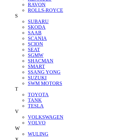
RAVON
ROLLS-ROYCE
S
SUBARU
SKODA
SAAB
SCANIA
SCION
SEAT
SGMW
SHACMAN
SMART
SSANG YONG
SUZUKI
SWM MOTORS
T
TOYOTA
TANK
TESLA
V
VOLKSWAGEN
VOLVO
W
WULING
X