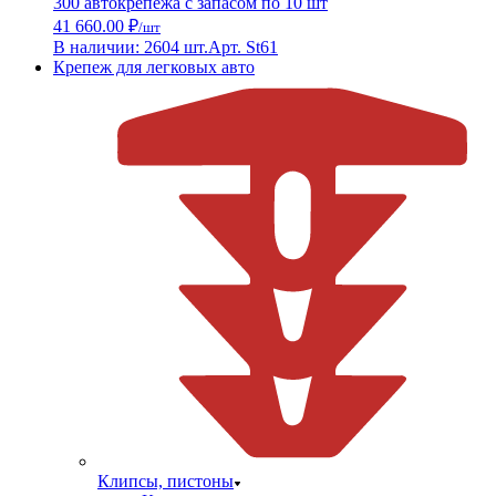
300 автокрепежа с запасом по 10 шт
41 660.00 ₽
/шт
В наличии: 2604 шт.
Арт. St61
Крепеж для легковых авто
Клипсы, пистоны