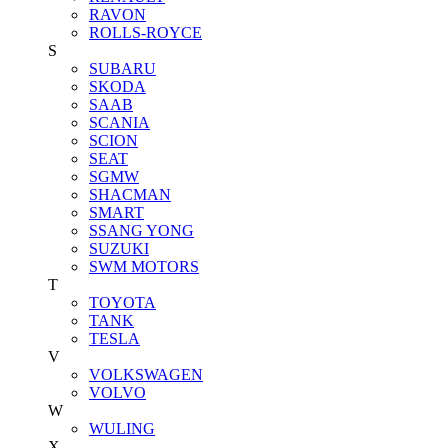
RAVON
ROLLS-ROYCE
S
SUBARU
SKODA
SAAB
SCANIA
SCION
SEAT
SGMW
SHACMAN
SMART
SSANG YONG
SUZUKI
SWM MOTORS
T
TOYOTA
TANK
TESLA
V
VOLKSWAGEN
VOLVO
W
WULING
X