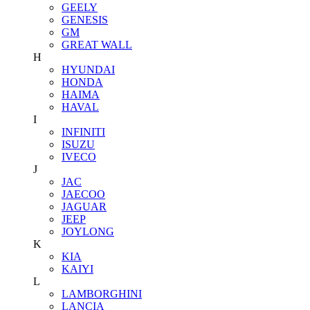
GEELY
GENESIS
GM
GREAT WALL
H
HYUNDAI
HONDA
HAIMA
HAVAL
I
INFINITI
ISUZU
IVECO
J
JAC
JAECOO
JAGUAR
JEEP
JOYLONG
K
KIA
KAIYI
L
LAMBORGHINI
LANCIA