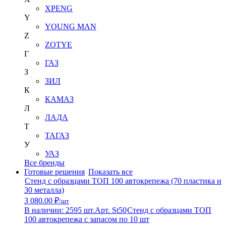
XPENG
Y
YOUNG MAN
Z
ZOTYE
Г
ГАЗ
З
ЗИЛ
К
КАМАЗ
Л
ЛАДА
Т
ТАГАЗ
У
УАЗ
Все бренды
Готовые решения
Показать все
Стенд с образцами ТОП 100 автокрепежа (70 пластика и
30 металла)
3 080.00 ₽
/шт
В наличии: 2595 шт.
Арт. St50
Стенд с образцами ТОП
100 автокрепежа с запасом по 10 шт