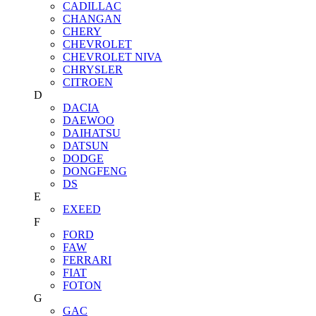
CADILLAC
CHANGAN
CHERY
CHEVROLET
CHEVROLET NIVA
CHRYSLER
CITROEN
D
DACIA
DAEWOO
DAIHATSU
DATSUN
DODGE
DONGFENG
DS
E
EXEED
F
FORD
FAW
FERRARI
FIAT
FOTON
G
GAC