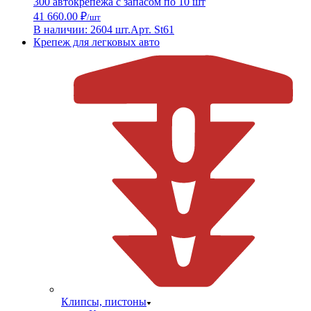
300 автокрепежа с запасом по 10 шт
41 660.00 ₽
/шт
В наличии: 2604 шт.
Арт. St61
Крепеж для легковых авто
Клипсы, пистоны