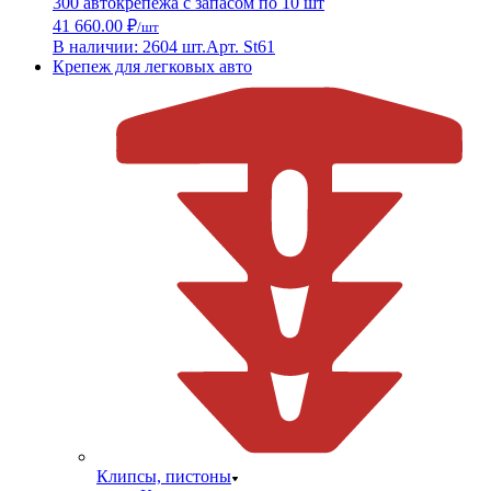
300 автокрепежа с запасом по 10 шт
41 660.00 ₽
/шт
В наличии: 2604 шт.
Арт. St61
Крепеж для легковых авто
Клипсы, пистоны