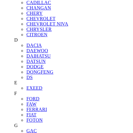
CADILLAC
CHANGAN
CHERY
CHEVROLET
CHEVROLET NIVA
CHRYSLER
CITROEN
D
DACIA
DAEWOO
DAIHATSU
DATSUN
DODGE
DONGFENG
DS
E
EXEED
F
FORD
FAW
FERRARI
FIAT
FOTON
G
GAC