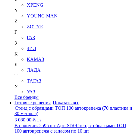
XPENG
Y
YOUNG MAN
Z
ZOTYE
Г
ГАЗ
З
ЗИЛ
К
КАМАЗ
Л
ЛАДА
Т
ТАГАЗ
У
УАЗ
Все бренды
Готовые решения
Показать все
Стенд с образцами ТОП 100 автокрепежа (70 пластика и
30 металла)
3 080.00 ₽
/шт
В наличии: 2595 шт.
Арт. St50
Стенд с образцами ТОП
100 автокрепежа с запасом по 10 шт