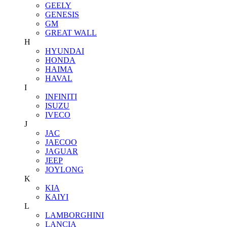
GEELY
GENESIS
GM
GREAT WALL
H
HYUNDAI
HONDA
HAIMA
HAVAL
I
INFINITI
ISUZU
IVECO
J
JAC
JAECOO
JAGUAR
JEEP
JOYLONG
K
KIA
KAIYI
L
LAMBORGHINI
LANCIA