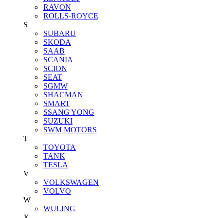
RAVON
ROLLS-ROYCE
S
SUBARU
SKODA
SAAB
SCANIA
SCION
SEAT
SGMW
SHACMAN
SMART
SSANG YONG
SUZUKI
SWM MOTORS
T
TOYOTA
TANK
TESLA
V
VOLKSWAGEN
VOLVO
W
WULING
X