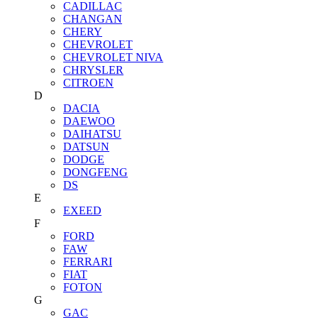
CADILLAC
CHANGAN
CHERY
CHEVROLET
CHEVROLET NIVA
CHRYSLER
CITROEN
D
DACIA
DAEWOO
DAIHATSU
DATSUN
DODGE
DONGFENG
DS
E
EXEED
F
FORD
FAW
FERRARI
FIAT
FOTON
G
GAC