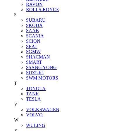
RAVON
ROLLS-ROYCE
S
SUBARU
SKODA
SAAB
SCANIA
SCION
SEAT
SGMW
SHACMAN
SMART
SSANG YONG
SUZUKI
SWM MOTORS
T
TOYOTA
TANK
TESLA
V
VOLKSWAGEN
VOLVO
W
WULING
X