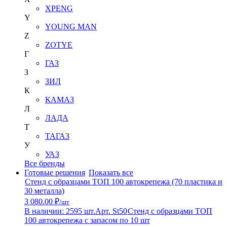
XPENG
Y
YOUNG MAN
Z
ZOTYE
Г
ГАЗ
З
ЗИЛ
К
КАМАЗ
Л
ЛАДА
Т
ТАГАЗ
У
УАЗ
Все бренды
Готовые решения
Показать все
Стенд с образцами ТОП 100 автокрепежа (70 пластика и
30 металла)
3 080.00 ₽
/шт
В наличии: 2595 шт.
Арт. St50
Стенд с образцами ТОП
100 автокрепежа с запасом по 10 шт