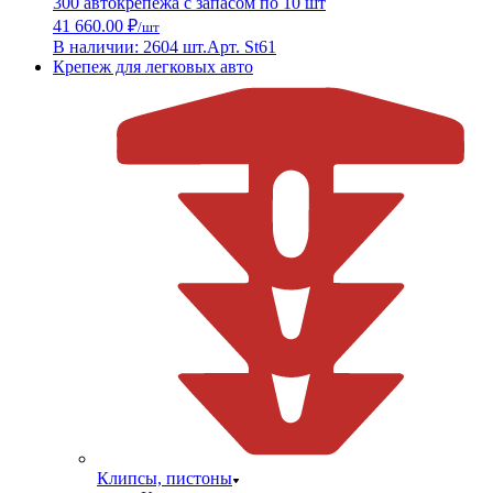
300 автокрепежа с запасом по 10 шт
41 660.00 ₽
/шт
В наличии: 2604 шт.
Арт. St61
Крепеж для легковых авто
Клипсы, пистоны