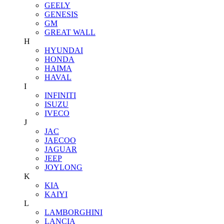
GEELY
GENESIS
GM
GREAT WALL
H
HYUNDAI
HONDA
HAIMA
HAVAL
I
INFINITI
ISUZU
IVECO
J
JAC
JAECOO
JAGUAR
JEEP
JOYLONG
K
KIA
KAIYI
L
LAMBORGHINI
LANCIA