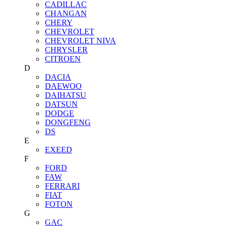
CADILLAC
CHANGAN
CHERY
CHEVROLET
CHEVROLET NIVA
CHRYSLER
CITROEN
D
DACIA
DAEWOO
DAIHATSU
DATSUN
DODGE
DONGFENG
DS
E
EXEED
F
FORD
FAW
FERRARI
FIAT
FOTON
G
GAC