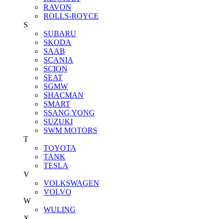
RAVON
ROLLS-ROYCE
S
SUBARU
SKODA
SAAB
SCANIA
SCION
SEAT
SGMW
SHACMAN
SMART
SSANG YONG
SUZUKI
SWM MOTORS
T
TOYOTA
TANK
TESLA
V
VOLKSWAGEN
VOLVO
W
WULING
X