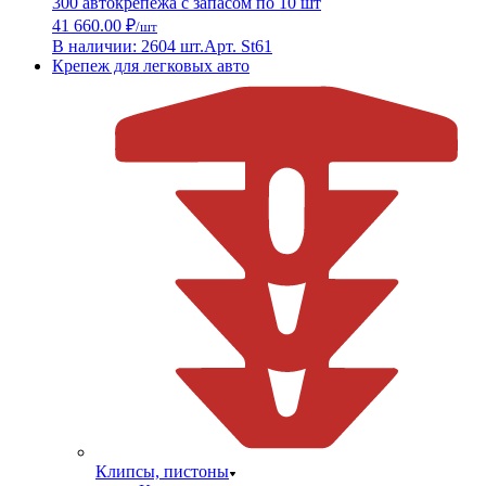
300 автокрепежа с запасом по 10 шт
41 660.00 ₽
/шт
В наличии: 2604 шт.
Арт. St61
Крепеж для легковых авто
Клипсы, пистоны