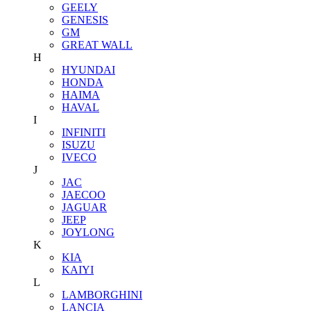
GEELY
GENESIS
GM
GREAT WALL
H
HYUNDAI
HONDA
HAIMA
HAVAL
I
INFINITI
ISUZU
IVECO
J
JAC
JAECOO
JAGUAR
JEEP
JOYLONG
K
KIA
KAIYI
L
LAMBORGHINI
LANCIA