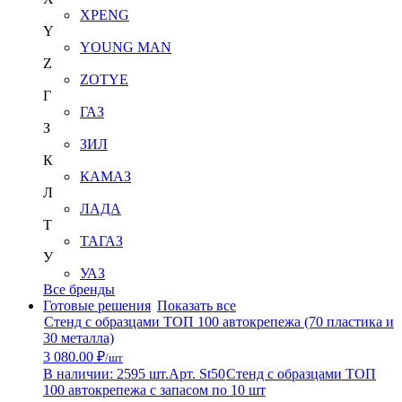
XPENG
Y
YOUNG MAN
Z
ZOTYE
Г
ГАЗ
З
ЗИЛ
К
КАМАЗ
Л
ЛАДА
Т
ТАГАЗ
У
УАЗ
Все бренды
Готовые решения
Показать все
Стенд с образцами ТОП 100 автокрепежа (70 пластика и
30 металла)
3 080.00 ₽
/шт
В наличии: 2595 шт.
Арт. St50
Стенд с образцами ТОП
100 автокрепежа с запасом по 10 шт