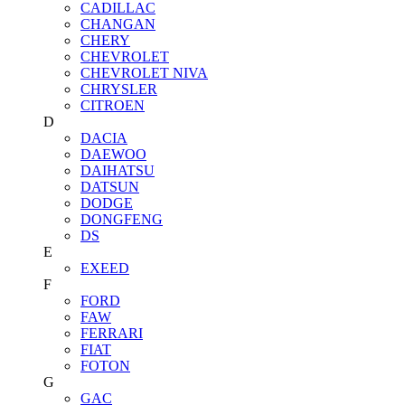
CADILLAC
CHANGAN
CHERY
CHEVROLET
CHEVROLET NIVA
CHRYSLER
CITROEN
D
DACIA
DAEWOO
DAIHATSU
DATSUN
DODGE
DONGFENG
DS
E
EXEED
F
FORD
FAW
FERRARI
FIAT
FOTON
G
GAC