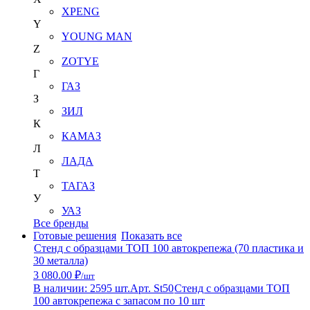
XPENG
Y
YOUNG MAN
Z
ZOTYE
Г
ГАЗ
З
ЗИЛ
К
КАМАЗ
Л
ЛАДА
Т
ТАГАЗ
У
УАЗ
Все бренды
Готовые решения
Показать все
Стенд с образцами ТОП 100 автокрепежа (70 пластика и
30 металла)
3 080.00 ₽
/шт
В наличии: 2595 шт.
Арт. St50
Стенд с образцами ТОП
100 автокрепежа с запасом по 10 шт