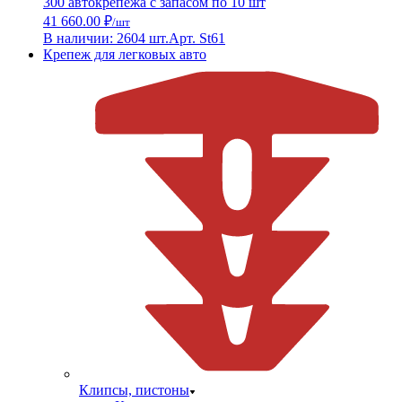
300 автокрепежа с запасом по 10 шт
41 660.00 ₽
/шт
В наличии: 2604 шт.
Арт. St61
Крепеж для легковых авто
Клипсы, пистоны