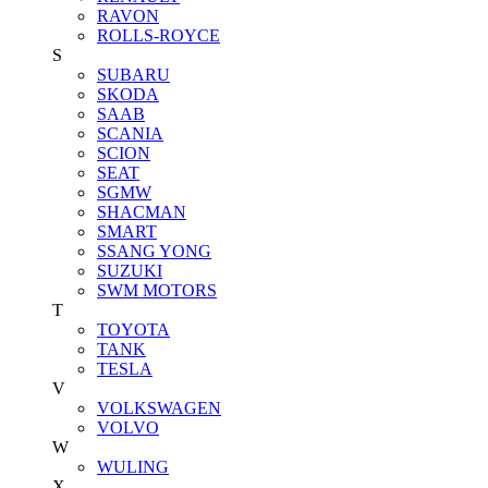
RAVON
ROLLS-ROYCE
S
SUBARU
SKODA
SAAB
SCANIA
SCION
SEAT
SGMW
SHACMAN
SMART
SSANG YONG
SUZUKI
SWM MOTORS
T
TOYOTA
TANK
TESLA
V
VOLKSWAGEN
VOLVO
W
WULING
X