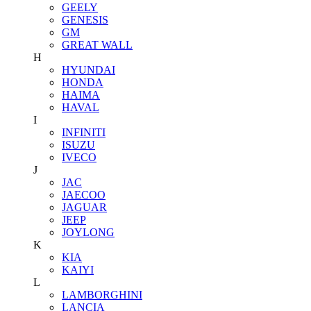
GEELY
GENESIS
GM
GREAT WALL
H
HYUNDAI
HONDA
HAIMA
HAVAL
I
INFINITI
ISUZU
IVECO
J
JAC
JAECOO
JAGUAR
JEEP
JOYLONG
K
KIA
KAIYI
L
LAMBORGHINI
LANCIA