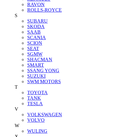
RAVON
ROLLS-ROYCE
S
SUBARU
SKODA
SAAB
SCANIA
SCION
SEAT
SGMW
SHACMAN
SMART
SSANG YONG
SUZUKI
SWM MOTORS
T
TOYOTA
TANK
TESLA
V
VOLKSWAGEN
VOLVO
W
WULING
X