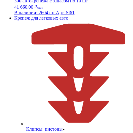
300 автокрепежа с запасом по 10 шт
41 660.00 ₽
/шт
В наличии: 2604 шт.
Арт. St61
Крепеж для легковых авто
Клипсы, пистоны