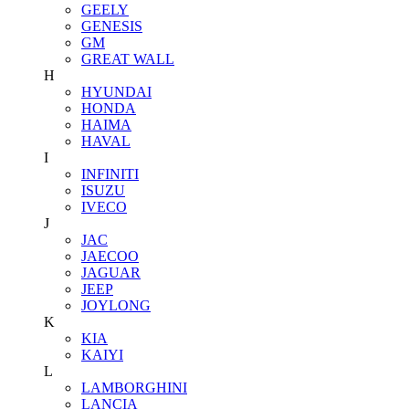
GEELY
GENESIS
GM
GREAT WALL
H
HYUNDAI
HONDA
HAIMA
HAVAL
I
INFINITI
ISUZU
IVECO
J
JAC
JAECOO
JAGUAR
JEEP
JOYLONG
K
KIA
KAIYI
L
LAMBORGHINI
LANCIA