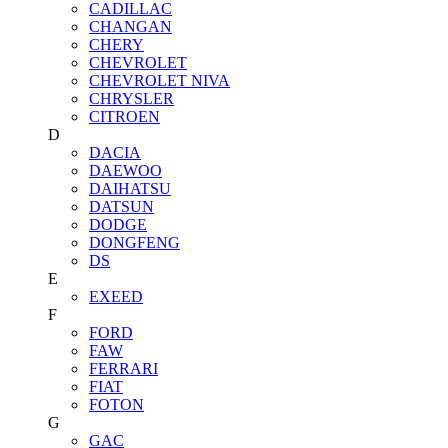
CADILLAC
CHANGAN
CHERY
CHEVROLET
CHEVROLET NIVA
CHRYSLER
CITROEN
D
DACIA
DAEWOO
DAIHATSU
DATSUN
DODGE
DONGFENG
DS
E
EXEED
F
FORD
FAW
FERRARI
FIAT
FOTON
G
GAC