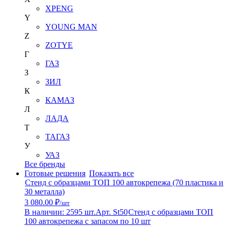
XPENG
Y
YOUNG MAN
Z
ZOTYE
Г
ГАЗ
З
ЗИЛ
К
КАМАЗ
Л
ЛАДА
Т
ТАГАЗ
У
УАЗ
Все бренды
Готовые решения
Показать все
Стенд с образцами ТОП 100 автокрепежа (70 пластика и
30 металла)
3 080.00 ₽
/шт
В наличии: 2595 шт.
Арт. St50
Стенд с образцами ТОП
100 автокрепежа с запасом по 10 шт