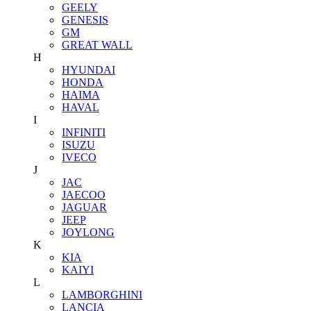
GEELY
GENESIS
GM
GREAT WALL
H
HYUNDAI
HONDA
HAIMA
HAVAL
I
INFINITI
ISUZU
IVECO
J
JAC
JAECOO
JAGUAR
JEEP
JOYLONG
K
KIA
KAIYI
L
LAMBORGHINI
LANCIA