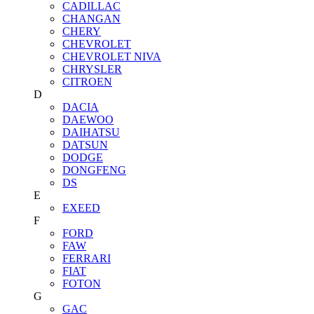
CADILLAC
CHANGAN
CHERY
CHEVROLET
CHEVROLET NIVA
CHRYSLER
CITROEN
D
DACIA
DAEWOO
DAIHATSU
DATSUN
DODGE
DONGFENG
DS
E
EXEED
F
FORD
FAW
FERRARI
FIAT
FOTON
G
GAC