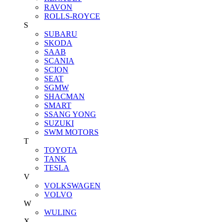
RAVON
ROLLS-ROYCE
S
SUBARU
SKODA
SAAB
SCANIA
SCION
SEAT
SGMW
SHACMAN
SMART
SSANG YONG
SUZUKI
SWM MOTORS
T
TOYOTA
TANK
TESLA
V
VOLKSWAGEN
VOLVO
W
WULING
X