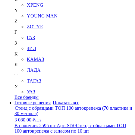
XPENG
Y
YOUNG MAN
Z
ZOTYE
Г
ГАЗ
З
ЗИЛ
К
КАМАЗ
Л
ЛАДА
Т
ТАГАЗ
У
УАЗ
Все бренды
Готовые решения
Показать все
Стенд с образцами ТОП 100 автокрепежа (70 пластика и
30 металла)
3 080.00 ₽
/шт
В наличии: 2595 шт.
Арт. St50
Стенд с образцами ТОП
100 автокрепежа с запасом по 10 шт