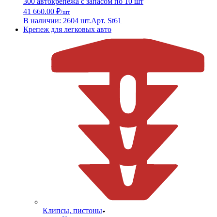
300 автокрепежа с запасом по 10 шт
41 660.00 ₽
/шт
В наличии: 2604 шт.
Арт. St61
Крепеж для легковых авто
Клипсы, пистоны