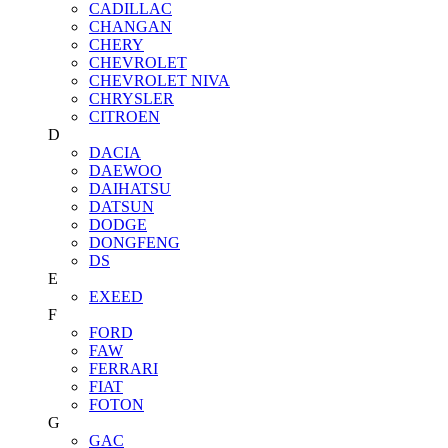
CADILLAC
CHANGAN
CHERY
CHEVROLET
CHEVROLET NIVA
CHRYSLER
CITROEN
D
DACIA
DAEWOO
DAIHATSU
DATSUN
DODGE
DONGFENG
DS
E
EXEED
F
FORD
FAW
FERRARI
FIAT
FOTON
G
GAC