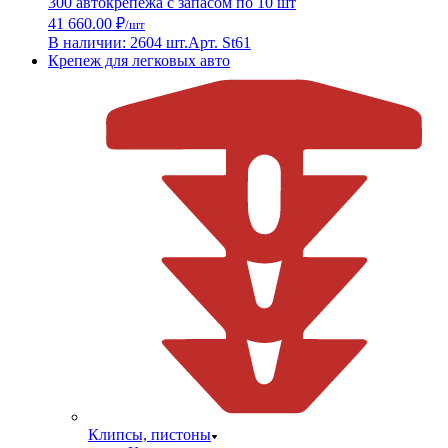
300 автокрепежа с запасом по 10 шт
41 660.00 ₽
/шт
В наличии: 2604 шт.
Арт. St61
Крепеж для легковых авто
Клипсы, пистоны