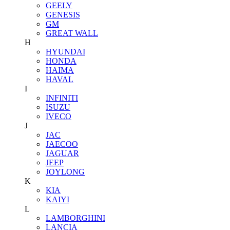
GEELY
GENESIS
GM
GREAT WALL
H
HYUNDAI
HONDA
HAIMA
HAVAL
I
INFINITI
ISUZU
IVECO
J
JAC
JAECOO
JAGUAR
JEEP
JOYLONG
K
KIA
KAIYI
L
LAMBORGHINI
LANCIA