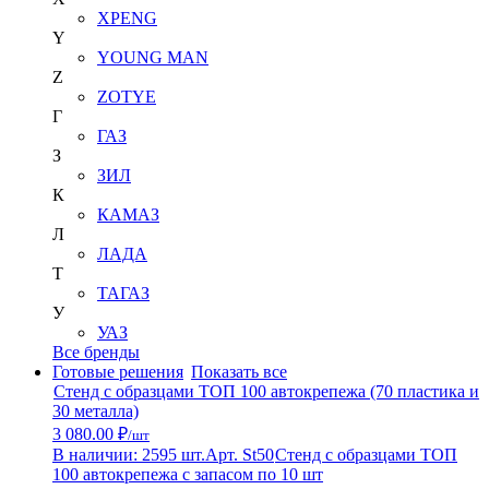
XPENG
Y
YOUNG MAN
Z
ZOTYE
Г
ГАЗ
З
ЗИЛ
К
КАМАЗ
Л
ЛАДА
Т
ТАГАЗ
У
УАЗ
Все бренды
Готовые решения
Показать все
Стенд с образцами ТОП 100 автокрепежа (70 пластика и
30 металла)
3 080.00 ₽
/шт
В наличии: 2595 шт.
Арт. St50
Стенд с образцами ТОП
100 автокрепежа с запасом по 10 шт