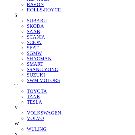
RAVON
ROLLS-ROYCE
S
SUBARU
SKODA
SAAB
SCANIA
SCION
SEAT
SGMW
SHACMAN
SMART
SSANG YONG
SUZUKI
SWM MOTORS
T
TOYOTA
TANK
TESLA
V
VOLKSWAGEN
VOLVO
W
WULING
X