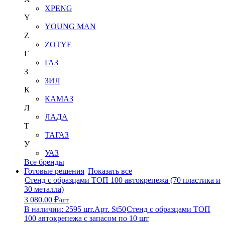
XPENG
Y
YOUNG MAN
Z
ZOTYE
Г
ГАЗ
З
ЗИЛ
К
КАМАЗ
Л
ЛАДА
Т
ТАГАЗ
У
УАЗ
Все бренды
Готовые решения
Показать все
Стенд с образцами ТОП 100 автокрепежа (70 пластика и
30 металла)
3 080.00 ₽
/шт
В наличии: 2595 шт.
Арт. St50
Стенд с образцами ТОП
100 автокрепежа с запасом по 10 шт