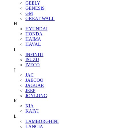
GEELY
GENESIS
GM
GREAT WALL
H
HYUNDAI
HONDA
HAIMA
HAVAL
I
INFINITI
ISUZU
IVECO
J
JAC
JAECOO
JAGUAR
JEEP
JOYLONG
K
KIA
KAIYI
L
LAMBORGHINI
LANCIA