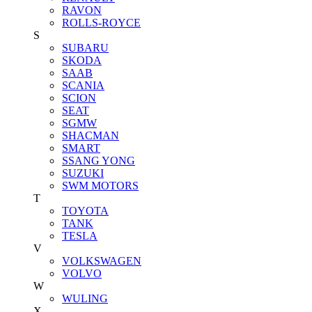
RAVON
ROLLS-ROYCE
S
SUBARU
SKODA
SAAB
SCANIA
SCION
SEAT
SGMW
SHACMAN
SMART
SSANG YONG
SUZUKI
SWM MOTORS
T
TOYOTA
TANK
TESLA
V
VOLKSWAGEN
VOLVO
W
WULING
X