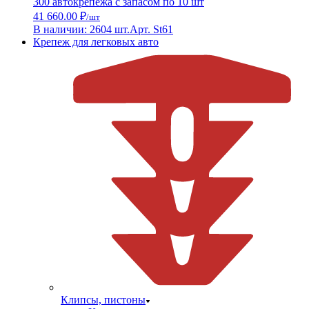
300 автокрепежа с запасом по 10 шт
41 660.00 ₽
/шт
В наличии: 2604 шт.
Арт. St61
Крепеж для легковых авто
Клипсы, пистоны