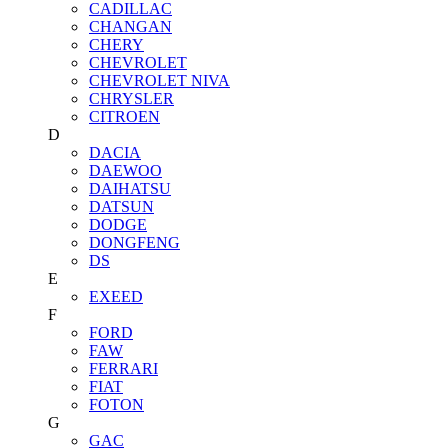
CADILLAC
CHANGAN
CHERY
CHEVROLET
CHEVROLET NIVA
CHRYSLER
CITROEN
D
DACIA
DAEWOO
DAIHATSU
DATSUN
DODGE
DONGFENG
DS
E
EXEED
F
FORD
FAW
FERRARI
FIAT
FOTON
G
GAC