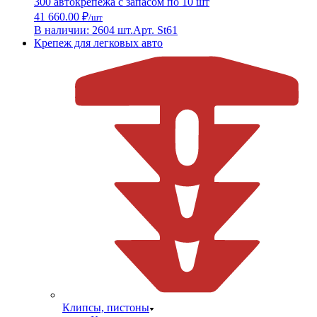
300 автокрепежа с запасом по 10 шт
41 660.00 ₽
/шт
В наличии: 2604 шт.
Арт. St61
Крепеж для легковых авто
Клипсы, пистоны