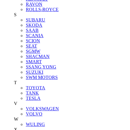
RAVON
ROLLS-ROYCE
S
SUBARU
SKODA
SAAB
SCANIA
SCION
SEAT
SGMW
SHACMAN
SMART
SSANG YONG
SUZUKI
SWM MOTORS
T
TOYOTA
TANK
TESLA
V
VOLKSWAGEN
VOLVO
W
WULING
X