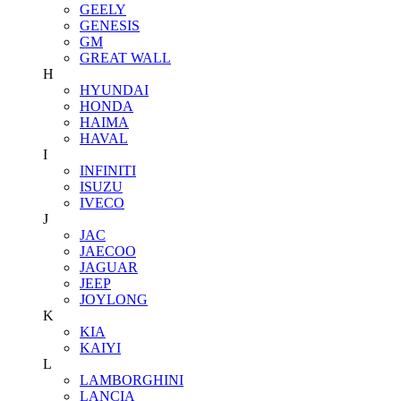
GEELY
GENESIS
GM
GREAT WALL
H
HYUNDAI
HONDA
HAIMA
HAVAL
I
INFINITI
ISUZU
IVECO
J
JAC
JAECOO
JAGUAR
JEEP
JOYLONG
K
KIA
KAIYI
L
LAMBORGHINI
LANCIA