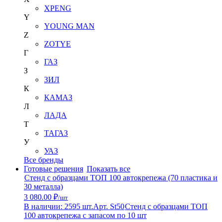
XPENG
Y
YOUNG MAN
Z
ZOTYE
Г
ГАЗ
З
ЗИЛ
К
КАМАЗ
Л
ЛАДА
Т
ТАГАЗ
У
УАЗ
Все бренды
Готовые решения
Показать все
Стенд с образцами ТОП 100 автокрепежа (70 пластика и
30 металла)
3 080.00 ₽
/шт
В наличии: 2595 шт.
Арт. St50
Стенд с образцами ТОП
100 автокрепежа с запасом по 10 шт