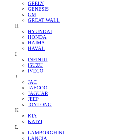
GEELY
GENESIS
GM
GREAT WALL
H
HYUNDAI
HONDA
HAIMA
HAVAL
I
INFINITI
ISUZU
IVECO
J
JAC
JAECOO
JAGUAR
JEEP
JOYLONG
K
KIA
KAIYI
L
LAMBORGHINI
LANCIA