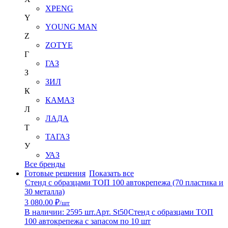
XPENG
Y
YOUNG MAN
Z
ZOTYE
Г
ГАЗ
З
ЗИЛ
К
КАМАЗ
Л
ЛАДА
Т
ТАГАЗ
У
УАЗ
Все бренды
Готовые решения
Показать все
Стенд с образцами ТОП 100 автокрепежа (70 пластика и
30 металла)
3 080.00 ₽
/шт
В наличии: 2595 шт.
Арт. St50
Стенд с образцами ТОП
100 автокрепежа с запасом по 10 шт