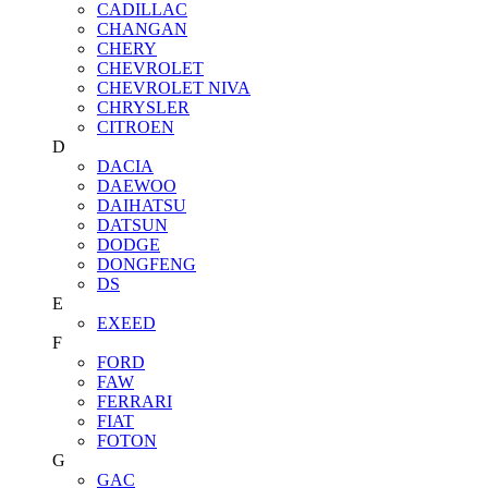
CADILLAC
CHANGAN
CHERY
CHEVROLET
CHEVROLET NIVA
CHRYSLER
CITROEN
D
DACIA
DAEWOO
DAIHATSU
DATSUN
DODGE
DONGFENG
DS
E
EXEED
F
FORD
FAW
FERRARI
FIAT
FOTON
G
GAC