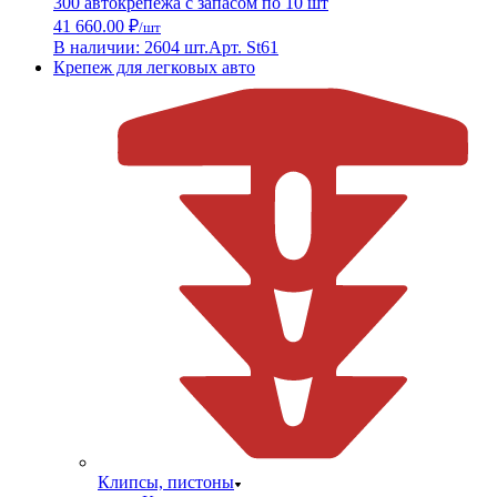
300 автокрепежа с запасом по 10 шт
41 660.00 ₽
/шт
В наличии: 2604 шт.
Арт. St61
Крепеж для легковых авто
Клипсы, пистоны