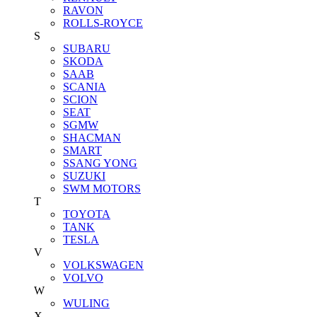
RAVON
ROLLS-ROYCE
S
SUBARU
SKODA
SAAB
SCANIA
SCION
SEAT
SGMW
SHACMAN
SMART
SSANG YONG
SUZUKI
SWM MOTORS
T
TOYOTA
TANK
TESLA
V
VOLKSWAGEN
VOLVO
W
WULING
X