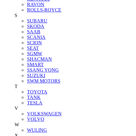
RAVON
ROLLS-ROYCE
S
SUBARU
SKODA
SAAB
SCANIA
SCION
SEAT
SGMW
SHACMAN
SMART
SSANG YONG
SUZUKI
SWM MOTORS
T
TOYOTA
TANK
TESLA
V
VOLKSWAGEN
VOLVO
W
WULING
X