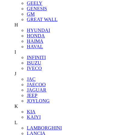
GEELY
GENESIS
GM
GREAT WALL
H
HYUNDAI
HONDA
HAIMA
HAVAL
I
INFINITI
ISUZU
IVECO
J
JAC
JAECOO
JAGUAR
JEEP
JOYLONG
K
KIA
KAIYI
L
LAMBORGHINI
LANCIA