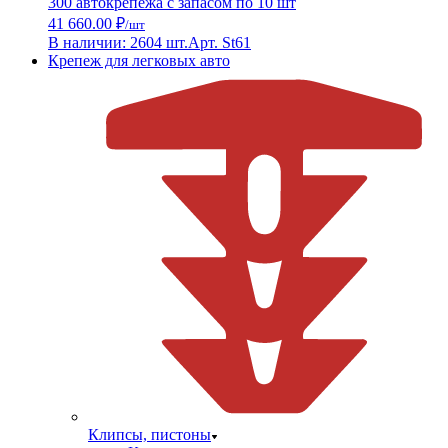
300 автокрепежа с запасом по 10 шт
41 660.00 ₽
/шт
В наличии: 2604 шт.
Арт. St61
Крепеж для легковых авто
Клипсы, пистоны