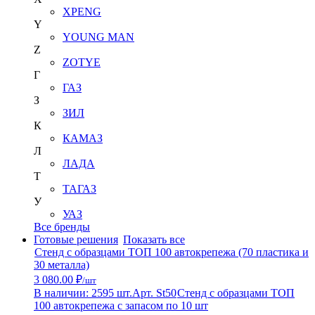
XPENG
Y
YOUNG MAN
Z
ZOTYE
Г
ГАЗ
З
ЗИЛ
К
КАМАЗ
Л
ЛАДА
Т
ТАГАЗ
У
УАЗ
Все бренды
Готовые решения
Показать все
Стенд с образцами ТОП 100 автокрепежа (70 пластика и
30 металла)
3 080.00 ₽
/шт
В наличии: 2595 шт.
Арт. St50
Стенд с образцами ТОП
100 автокрепежа с запасом по 10 шт