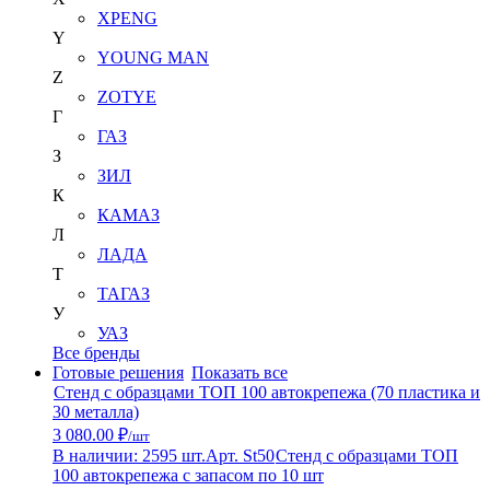
XPENG
Y
YOUNG MAN
Z
ZOTYE
Г
ГАЗ
З
ЗИЛ
К
КАМАЗ
Л
ЛАДА
Т
ТАГАЗ
У
УАЗ
Все бренды
Готовые решения
Показать все
Стенд с образцами ТОП 100 автокрепежа (70 пластика и
30 металла)
3 080.00 ₽
/шт
В наличии: 2595 шт.
Арт. St50
Стенд с образцами ТОП
100 автокрепежа с запасом по 10 шт