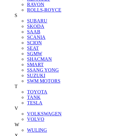
RAVON
ROLLS-ROYCE
S
SUBARU
SKODA
SAAB
SCANIA
SCION
SEAT
SGMW
SHACMAN
SMART
SSANG YONG
SUZUKI
SWM MOTORS
T
TOYOTA
TANK
TESLA
V
VOLKSWAGEN
VOLVO
W
WULING
X