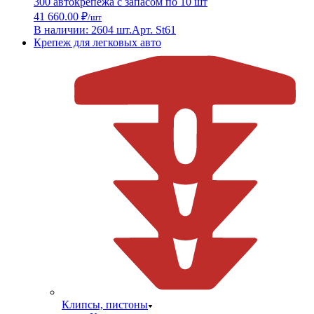
300 автокрепежа с запасом по 10 шт
41 660.00 ₽
/шт
В наличии: 2604 шт.
Арт. St61
Крепеж для легковых авто
Клипсы, пистоны