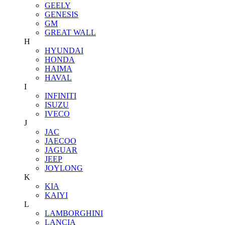
GEELY
GENESIS
GM
GREAT WALL
H
HYUNDAI
HONDA
HAIMA
HAVAL
I
INFINITI
ISUZU
IVECO
J
JAC
JAECOO
JAGUAR
JEEP
JOYLONG
K
KIA
KAIYI
L
LAMBORGHINI
LANCIA